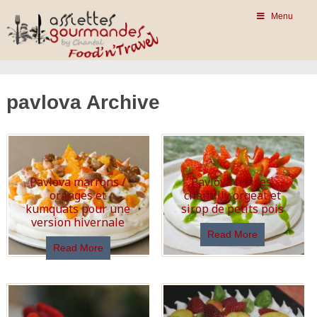
Menu
pavlova Archive
Pavlova marrons /
Pavlova fraises,
oranges et
chantilly orgeat et
kumquats pour une
sirop de petits pois
version hivernale
Read More
Read More