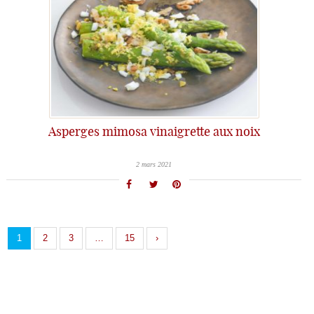
Asperges mimosa vinaigrette aux noix
2 mars 2021
1
2
3
…
15
›