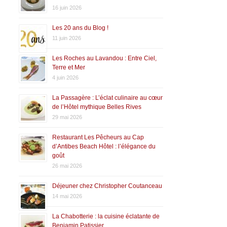
16 juin 2026
Les 20 ans du Blog !
11 juin 2026
Les Roches au Lavandou : Entre Ciel,
Terre et Mer
4 juin 2026
La Passagère : L’éclat culinaire au cœur
de l’Hôtel mythique Belles Rives
29 mai 2026
Restaurant Les Pêcheurs au Cap
d’Antibes Beach Hôtel : l’élégance du
goût
26 mai 2026
Déjeuner chez Christopher Coutanceau
14 mai 2026
La Chabotterie : la cuisine éclatante de
Benjamin Patissier