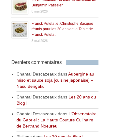
Benjamin Patissier
8 mai 2026
Franck Putelat et Christophe Bacquié
réunis pour les 20 ans de la Table de
Franck Putelat
3 mai 2026
Derniers commentaires
Chantal Descazeaux
dans
Aubergine au
miso et sauce soja [cuisine japonaise] –
Nasu dengaku
Chantal Descazeaux
dans
Les 20 ans du
Blog !
Chantal Descazeaux
dans
L’Observatoire
du Gabriel : La Haute Couture Culinaire
de Bertrand Noeureuil
Philippe
dans
Les 20 ans du Blog !