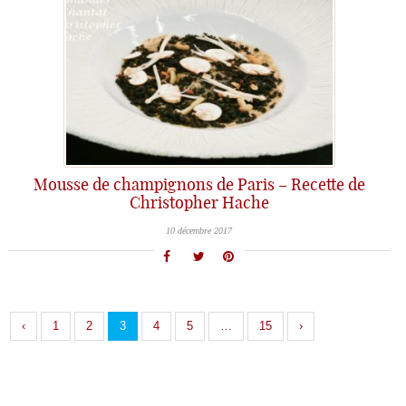
Mousse de champignons de Paris – Recette de
Christopher Hache
10 décembre 2017
‹
1
2
3
4
5
…
15
›