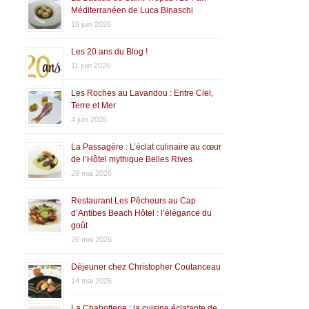
Méditerranéen de Luca Binaschi
16 juin 2026
Les 20 ans du Blog !
11 juin 2026
Les Roches au Lavandou : Entre Ciel,
Terre et Mer
4 juin 2026
La Passagère : L’éclat culinaire au cœur
de l’Hôtel mythique Belles Rives
29 mai 2026
Restaurant Les Pêcheurs au Cap
d’Antibes Beach Hôtel : l’élégance du
goût
26 mai 2026
Déjeuner chez Christopher Coutanceau
14 mai 2026
La Chabotterie : la cuisine éclatante de