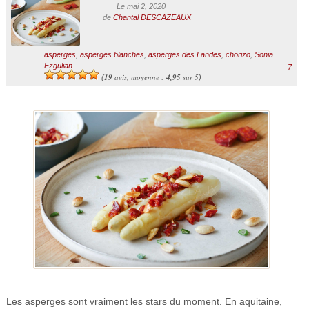
Le mai 2, 2020
de
Chantal DESCAZEAUX
asperges
,
asperges blanches
,
asperges des Landes
,
chorizo
,
Sonia
Ezgulian
7
19
avis, moyenne :
4,95
sur 5
(
)
Les asperges sont vraiment les stars du moment. En aquitaine,