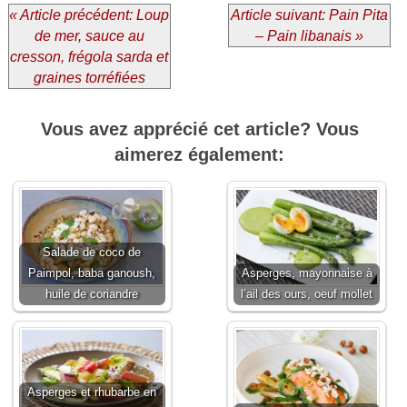
« Article précédent: Loup
Article suivant: Pain Pita
de mer, sauce au
– Pain libanais »
cresson, frégola sarda et
graines torréfiées
Vous avez apprécié cet article? Vous
aimerez également:
Salade de coco de
Paimpol, baba ganoush,
Asperges, mayonnaise à
huile de coriandre
l’ail des ours, oeuf mollet
Asperges et rhubarbe en