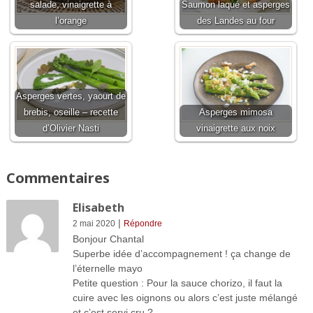
salade, vinaigrette à
Saumon laqué et asperges
l’orange
des Landes au four
Asperges vertes, yaourt de
brebis, oseille – recette
Asperges mimosa
d’Olivier Nasti
vinaigrette aux noix
Commentaires
Elisabeth
|
2 mai 2020
Répondre
Bonjour Chantal
Superbe idée d’accompagnement ! ça change de
l’éternelle mayo
Petite question : Pour la sauce chorizo, il faut la
cuire avec les oignons ou alors c’est juste mélangé
et c’est servi cru ?