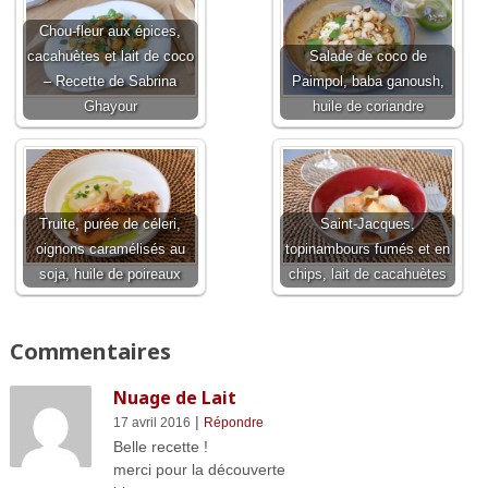
Chou-fleur aux épices,
cacahuètes et lait de coco
Salade de coco de
– Recette de Sabrina
Paimpol, baba ganoush,
Ghayour
huile de coriandre
Truite, purée de céleri,
Saint-Jacques,
oignons caramélisés au
topinambours fumés et en
soja, huile de poireaux
chips, lait de cacahuètes
Commentaires
Nuage de Lait
|
17 avril 2016
Répondre
Belle recette !
merci pour la découverte