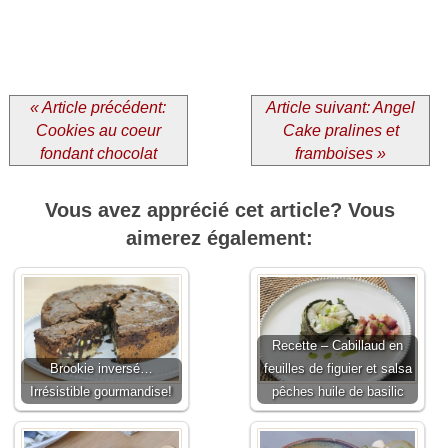
« Article précédent:
Article suivant: Angel
Cookies au coeur
Cake pralines et
fondant chocolat
framboises »
Vous avez apprécié cet article? Vous
aimerez également:
Recette – Cabillaud en
Brookie inversé…
feuilles de figuier et salsa
Irrésistible gourmandise!
pêches huile de basilic