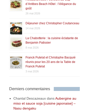
d’Antibes Beach Hôtel : l’élégance du
goût
26 mai 2026
Déjeuner chez Christopher Coutanceau
14 mai 2026
La Chabotterie : la cuisine éclatante de
Benjamin Patissier
8 mai 2026
Franck Putelat et Christophe Bacquié
réunis pour les 20 ans de la Table de
Franck Putelat
3 mai 2026
Derniers commentaires
Chantal Descazeaux
dans
Aubergine au
miso et sauce soja [cuisine japonaise] –
Nasu dengaku