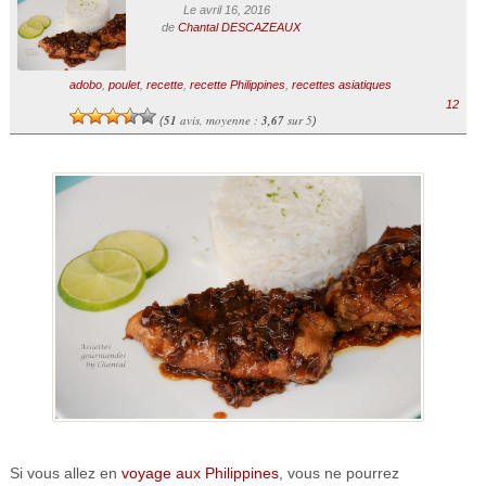
Le avril 16, 2016
de
Chantal DESCAZEAUX
adobo
,
poulet
,
recette
,
recette Philippines
,
recettes asiatiques
12
51
avis, moyenne :
3,67
sur 5
(
)
Si vous allez en
voyage aux Philippines
, vous ne pourrez