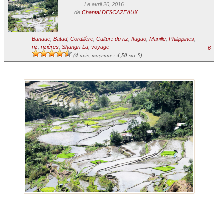
Le avril 20, 2016
de
Chantal DESCAZEAUX
Banaue
,
Batad
,
Cordillère
,
Culture du riz
,
Ifugao
,
Manille
,
Philippines
,
riz
,
rizières
,
Shangri-La
,
voyage
6
4
avis, moyenne :
4,50
sur 5
(
)