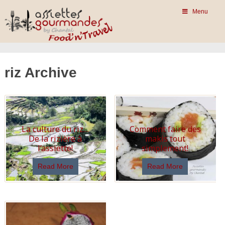
Menu
riz Archive
La culture du riz…
Comment faire des
De la rizière à
makis tout
l’assiette!
simplement!
Read More
Read More
Recette riz, recettes
avec du riz