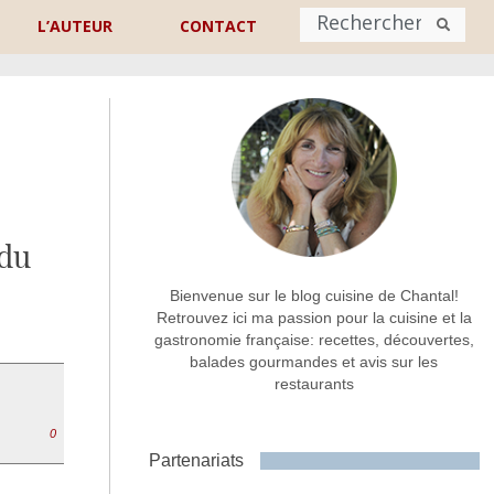
L’AUTEUR
CONTACT
Nom
*
rénom
Nom
 du
Adresse de contact
*
Bienvenue sur le blog cuisine de Chantal!
Retrouvez ici ma passion pour la cuisine et la
gastronomie française: recettes, découvertes,
Commentaire ou message
*
balades gourmandes et avis sur les
restaurants
0
Partenariats