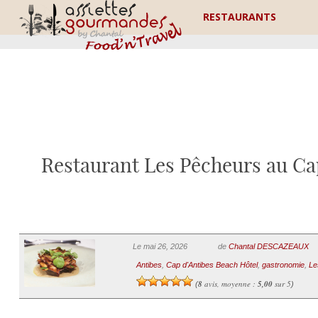
RESTAURANTS
Restaurant Les Pêcheurs au Cap
Le mai 26, 2026
de
Chantal DESCAZEAUX
Antibes
,
Cap d'Antibes Beach Hôtel
,
gastronomie
,
Le
8
avis, moyenne :
5,00
sur 5
(
)