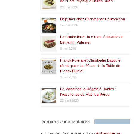
de l’Hôtel mythique Belles Rives
29 mai 2026
Déjeuner chez Christopher Coutanceau
14 mai 2026
La Chabotterie : la cuisine éclatante de
Benjamin Patissier
8 mai 2026
Franck Putelat et Christophe Bacquié
réunis pour les 20 ans de la Table de
Franck Putelat
3 mai 2026
Le Manoir de la Régate à Nantes :
l’excellence de Mathieu Pérou
22 avril 2026
Derniers commentaires
Chantal Descazeaux
dans
Aubergine au