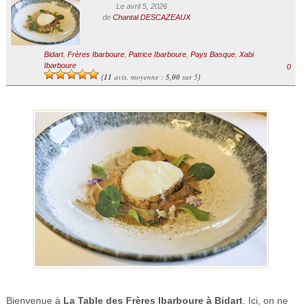
Le avril 5, 2026
de
Chantal DESCAZEAUX
Bidart
,
Frères Ibarboure
,
Patrice Ibarboure
,
Pays Basque
,
Xabi
Ibarboure
0
11
avis, moyenne :
5,00
sur 5
(
)
Bienvenue à
La Table des Frères Ibarboure à Bidart
. Ici, on ne