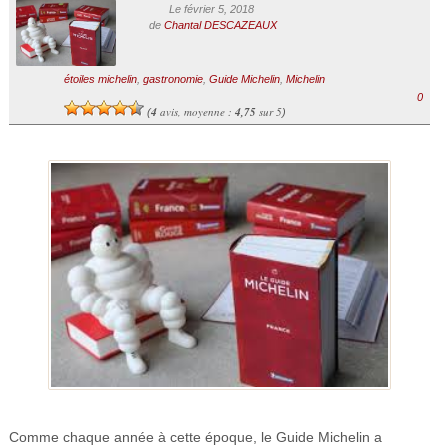
Le février 5, 2018
de
Chantal DESCAZEAUX
étoiles michelin
,
gastronomie
,
Guide Michelin
,
Michelin
0
4
avis, moyenne :
4,75
sur 5
(
)
Comme chaque année à cette époque, le Guide Michelin a