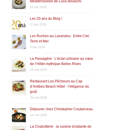
Méditerranéen de Luca Binaschi
16 juin 2026
Les 20 ans du Blog !
11 juin 2026
Les Roches au Lavandou : Entre Ciel,
Terre et Mer
4 juin 2026
La Passagère : L’éclat culinaire au cœur
de l’Hôtel mythique Belles Rives
29 mai 2026
Restaurant Les Pêcheurs au Cap
d’Antibes Beach Hôtel : l’élégance du
goût
26 mai 2026
Déjeuner chez Christopher Coutanceau
14 mai 2026
La Chabotterie : la cuisine éclatante de