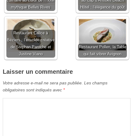
culinaire au cœur de l’Hôtel
au Cap d’Antibes Beach
mythique Belles Rives
Hôtel : l’élégance du goût
Restaurant Calice à
Béziers : l’envolée créative
de Stephan Paroche et
Restaurant Pollen, la Table
Justine Viano
qui fait vibrer Avignon
Laisser un commentaire
Votre adresse e-mail ne sera pas publiée.
Les champs
obligatoires sont indiqués avec
*