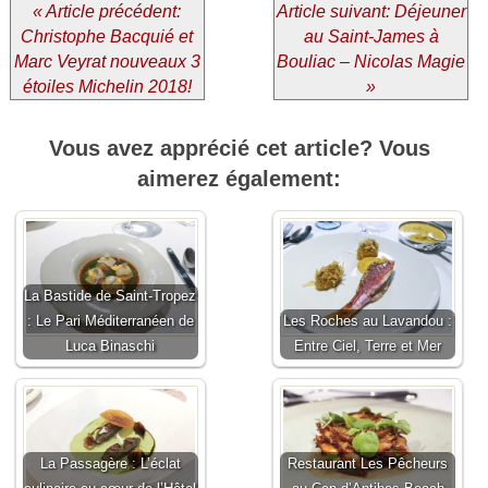
« Article précédent:
Article suivant: Déjeuner
Christophe Bacquié et
au Saint-James à
Marc Veyrat nouveaux 3
Bouliac – Nicolas Magie
étoiles Michelin 2018!
»
Vous avez apprécié cet article? Vous
aimerez également:
La Bastide de Saint-Tropez
: Le Pari Méditerranéen de
Les Roches au Lavandou :
Luca Binaschi
Entre Ciel, Terre et Mer
La Passagère : L’éclat
Restaurant Les Pêcheurs