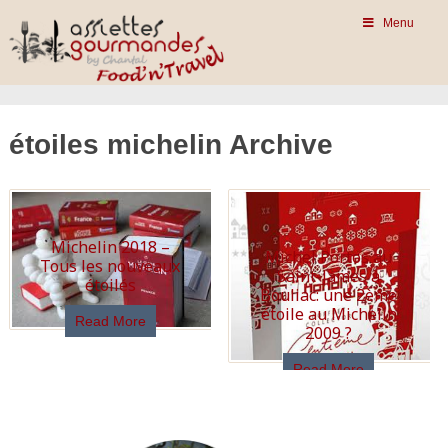
Menu
étoiles michelin Archive
Michelin 2018 –
Michel Portos au
Tous les nouveaux
Saint-James à
étoilés
Bouliac: une 2ème
étoile au Michelin
Read More
2009 ?
Read More