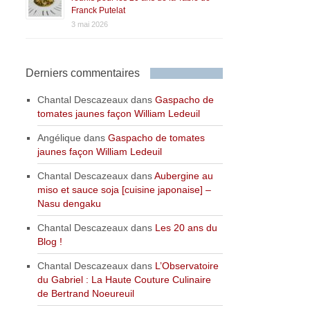
Franck Putelat
3 mai 2026
Derniers commentaires
Chantal Descazeaux
dans
Gaspacho de
tomates jaunes façon William Ledeuil
Angélique
dans
Gaspacho de tomates
jaunes façon William Ledeuil
Chantal Descazeaux
dans
Aubergine au
miso et sauce soja [cuisine japonaise] –
Nasu dengaku
Chantal Descazeaux
dans
Les 20 ans du
Blog !
Chantal Descazeaux
dans
L’Observatoire
du Gabriel : La Haute Couture Culinaire
de Bertrand Noeureuil