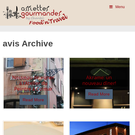
Menu
avis Archive
Nouveau déjeuner
Akrame: un
à l’Atelier du
nouveau dîner!
Peintre à Colmar
Read More
Read More