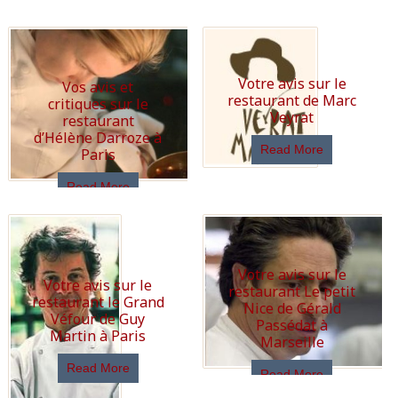
Votre avis sur le
Vos avis et
restaurant de Marc
critiques sur le
Veyrat
restaurant
d’Hélène Darroze à
Read More
Paris
Read More
Votre avis sur le
Votre avis sur le
restaurant Le petit
restaurant le Grand
Nice de Gérald
Véfour de Guy
Passédat à
Martin à Paris
Marseille
Read More
Read More