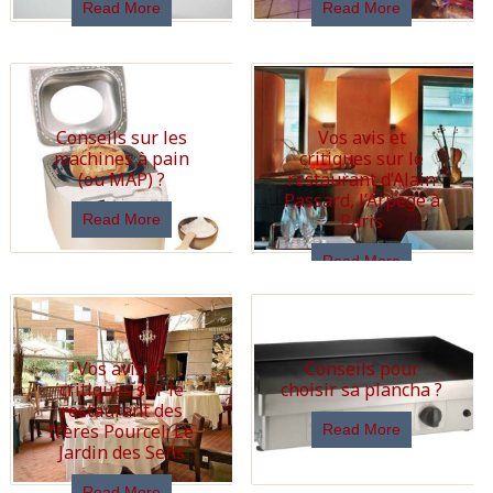
Read More
Read More
Conseils sur les
Vos avis et
machines à pain
critiques sur le
(ou MAP) ?
restaurant d’Alain
Passard, l’Arpège à
Paris
Read More
Read More
Vos avis et
Conseils pour
critiques sur le
choisir sa plancha ?
restaurant des
frères Pourcel: Le
Read More
Jardin des Sens
Read More