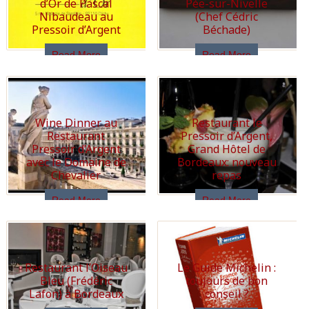
d’Or de Pascal
Pée-sur-Nivelle
Nibaudeau au
(Chef Cédric
Pressoir d’Argent
Béchade)
Read More
Read More
Wine Dinner au
Restaurant le
Restaurant
Pressoir d’Argent,
Pressoir d’Argent
Grand Hôtel de
avec le Domaine de
Bordeaux: nouveau
Chevalier
repas
Read More
Read More
Restaurant l’Oiseau
Le Guide Michelin :
Bleu (Frédéric
toujours de bon
Lafon) à Bordeaux
conseil ?