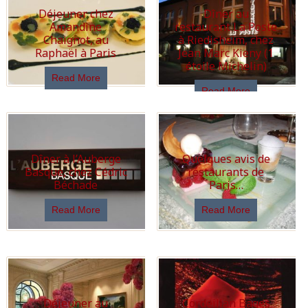
Déjeuner chez
Dîner au
Amandine
restaurant La Poste
Chaignot, au
à Riedisheim, chez
Raphaël à Paris
Jean Marc Kieny (1
étoile Michelin)
Read More
Read More
Dîner à l’Auberge
Quelques avis de
Basque, chez Cédric
restaurants de
Béchade
Paris…
Read More
Read More
Déjeuner au
Cordeillan Bages