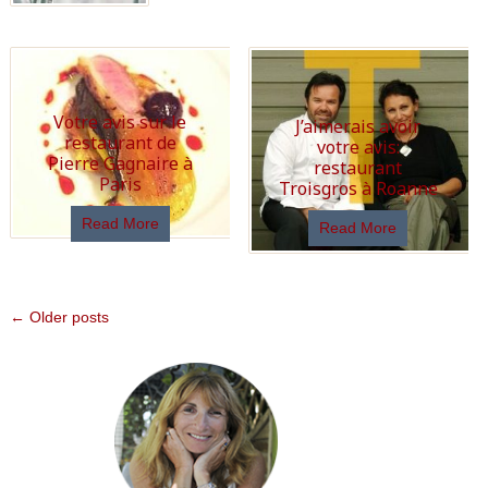
Votre avis sur le
J’aimerais avoir
restaurant de
votre avis:
Pierre Gagnaire à
restaurant
Paris
Troisgros à Roanne
Read More
Read More
← Older posts