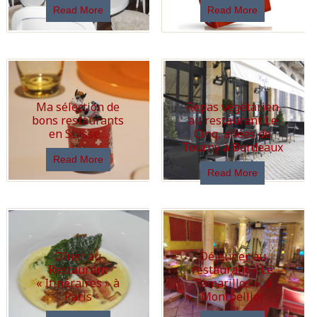
Read More
Read More
Ma sélection de
Repas végétarien
bons restaurants
au restaurant Le
en Suisse…
Cinq, allées de
Tourny à Bordeaux
Read More
Read More
Dîner au
Déjeuner au
Restaurant
restaurant « Le
« Itinéraires » à
Tamarillos », à
Paris
Montpellier