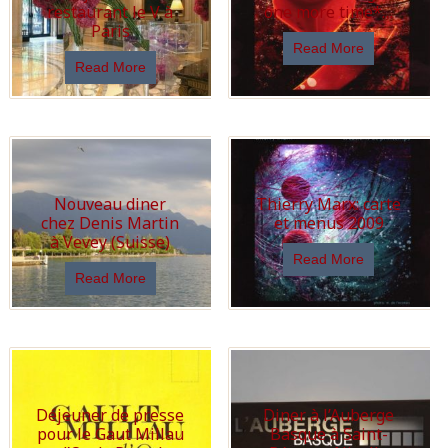
restaurant le V à
one more time*…
Paris
Read More
Read More
Nouveau diner
Thierry Marx: carte
chez Denis Martin
et menus 2009
à Vevey (Suisse)
Read More
Read More
Déjeuner de presse
Diner à l’Auberge
pour le Gaut Millau
Basque à Saint-