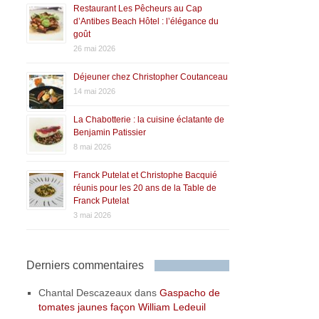
Restaurant Les Pêcheurs au Cap
d’Antibes Beach Hôtel : l’élégance du
goût
26 mai 2026
Déjeuner chez Christopher Coutanceau
14 mai 2026
La Chabotterie : la cuisine éclatante de
Benjamin Patissier
8 mai 2026
Franck Putelat et Christophe Bacquié
réunis pour les 20 ans de la Table de
Franck Putelat
3 mai 2026
Derniers commentaires
Chantal Descazeaux
dans
Gaspacho de
tomates jaunes façon William Ledeuil