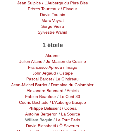
Jean Sulpice
/ L’Auberge du Père Bise
Frères Tourteaux
/ Flaveur
David Toutain
Marc Veyrat
Serge Vieira
Sylvestre Wahid
1 étoile
Akrame
Julien Allano
/
Ju-Maison de Cuisine
Francesco Apreda
/ Imago
John Argaud
/
Ostapé
Pascal Bardet
/ Le Gindreau
Jean-Michel Bardet
/
Domaine du Colombier
Alexandre Baumard
/
Amicis
Fabien Beaufour
/
Le Cent 33
Cédric Béchade
/ L’Auberge Basque
Philippe Bélissent
/ Cobéa
Antoine Bergeron
/
La Source
William Bequin /
Le Tout Paris
David Biasabetti
/ Ô Saveurs