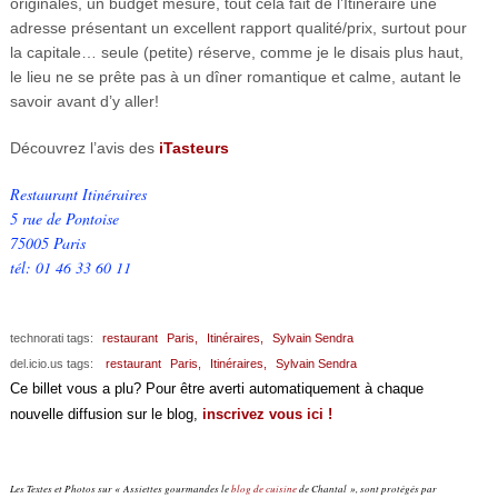
originales, un budget mesuré, tout cela fait de l’Itinéraire une
adresse présentant un excellent rapport qualité/prix, surtout pour
la capitale… seule (petite) réserve, comme je le disais plus haut,
le lieu ne se prête pas à un dîner romantique et calme, autant le
savoir avant d’y aller!
Découvrez l’avis des
iTasteurs
Restaurant Itinéraires
5 rue de Pontoise
75005 Paris
tél: 01 46 33 60 11
technorati tags:
restaurant
Paris,
Itinéraires,
Sylvain Sendra
del.icio.us tags:
restaurant
Paris,
Itinéraires,
Sylvain Sendra
Ce billet vous a plu? Pour être averti automatiquement à chaque
nouvelle diffusion sur le blog,
inscrivez vous ici !
Les Textes et Photos sur « Assiettes gourmandes le
blog de cuisine
de Chantal », sont protégés par