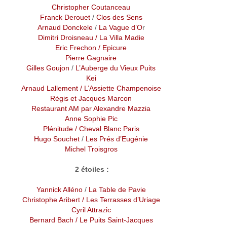
Christopher Coutanceau
Franck Derouet
/
Clos des Sens
Arnaud Donckele
/
La Vague d’O
r
Dimitri Droisneau
/
La Villa Madie
Eric Frechon
/ Epicure
Pierre Gagnaire
Gilles Goujon
/
L’Auberge du Vieux Puits
Kei
Arnaud Lallement
/ L’Assiette Champenoise
Régis et Jacques Marcon
Restaurant AM par Alexandre Mazzia
Anne Sophie Pic
Plénitude / Cheval Blanc Paris
Hugo Souchet
/
Les Prés d’Eugénie
Michel Troisgros
2 étoiles :
Yannick Alléno
/
La Table de Pavie
Christophe Aribert
/ Les Terrasses d’Uriage
Cyril Attrazic
Bernard Bach
/ Le Puits Saint-Jacques