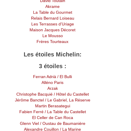
David Toutain
Akrame
La Table du Gourmet
Relais Bernard Loiseau
Les Terrasses d’Uriage
Maison Jacques Décoret
Le Mousso
Frères Tourteaux
Les étoiles Michelin:
3 étoiles :
Ferran Adrià
/ El Bulli
Alléno Paris
Arzak
Christophe Bacquié
/ Hôtel du Castellet
Jérôme Banctel
/ Le Gabriel, La Réserve
Martin Berasategui
Fabien Ferré / La Table du Castellet
El Celler de Can Roca
Glenn Viel / Oustau de Baumanière
Alexandre Couillon
/ La Marine