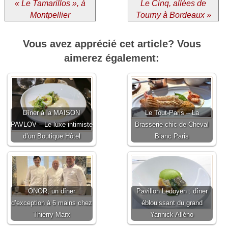
« Le Tamarillos », à
Le Cinq, allées de
Montpellier
Tourny à Bordeaux »
Vous avez apprécié cet article? Vous
aimerez également:
Dîner à la MAISON
Le Tout-Paris – La
PAVLOV – Le luxe intimiste
Brasserie chic de Cheval
d’un Boutique Hôtel
Blanc Paris
ONOR, un dîner
Pavillon Ledoyen : dîner
d’exception à 6 mains chez
éblouissant du grand
Thierry Marx
Yannick Alléno