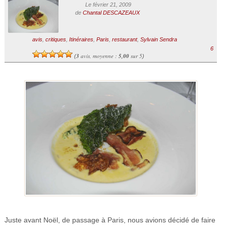
Le février 21, 2009
de
Chantal DESCAZEAUX
avis
,
critiques
,
Itinéraires
,
Paris
,
restaurant
,
Sylvain Sendra
6
3
avis, moyenne :
5,00
sur 5
(
)
Juste avant Noël, de passage à Paris, nous avions décidé de faire