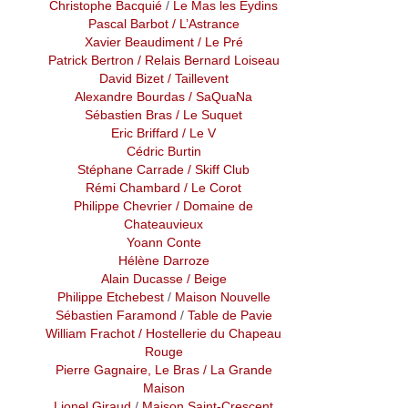
Christophe Bacquié
/
Le Mas les Eydins
Pascal Barbot
/ L’Astrance
Xavier Beaudiment
/ Le Pré
Patrick Bertron
/ Relais Bernard Loiseau
David Bizet
/ Taillevent
Alexandre Bourdas
/ SaQuaNa
Sébastien Bras
/ Le Suquet
Eric Briffard
/ Le V
Cédric Burtin
Stéphane Carrade
/ Skiff Club
Rémi Chambard
/
Le Corot
Philippe Chevrier
/ Domaine de
Chateauvieux
Yoann Conte
Hélène Darroze
Alain Ducasse
/ Beige
Philippe Etchebest
/
Maison Nouvelle
Sébastien Faramond
/
Table de Pavie
William Frachot
/ Hostellerie du Chapeau
Rouge
Pierre Gagnaire, Le Bras
/ La Grande
Maison
Lionel Giraud
/
Maison Saint-Crescent