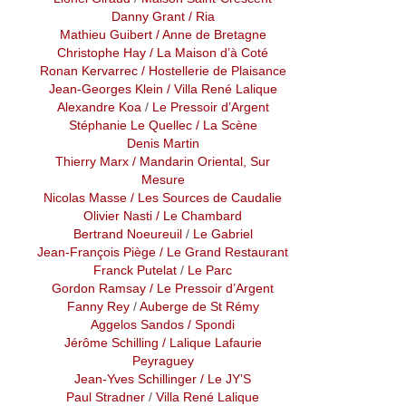
Danny Grant
/ Ria
Mathieu Guibert
/ Anne de Bretagne
Christophe Hay
/ La Maison d’à Coté
Ronan Kervarrec
/ Hostellerie de Plaisance
Jean-Georges Klein
/ Villa René Lalique
Alexandre Koa
/
Le Pressoir d’Argent
Stéphanie Le Quellec
/ La Scène
Denis Martin
Thierry Marx
/ Mandarin Oriental, Sur
Mesure
Nicolas Masse
/ Les Sources de Caudalie
Olivier Nasti
/ Le Chambard
Bertrand Noeureuil
/
Le Gabriel
Jean-François Piège
/ Le Grand Restaurant
Franck Putelat
/
Le Parc
Gordon Ramsay
/ Le Pressoir d’Argent
Fanny Rey
/
Auberge de St Rémy
Aggelos Sandos
/ Spondi
Jérôme Schilling
/ Lalique Lafaurie
Peyraguey
Jean-Yves Schillinger
/ Le JY’S
Paul Stradner
/
Villa René Lalique