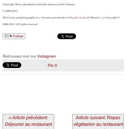
Copyright. Toute reproduction interdite sans accord de l’auteur.
© 2006-2011 .
All writing and photography on « Assiettes gourmandes le
blog de cuisine
de Chantal », is Copyright ©
2006-2011. All rights reserved.
Follow
Retrouvez-moi sur
Instagram
Pin It
« Article précédent:
Article suivant: Repas
Déjeuner au restaurant
végétarien au restaurant