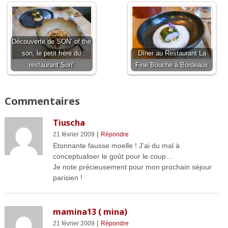
Découverte de SON’ of the
son, le petit frère du
Dîner au Restaurant La
restaurant Son’
Fine Bouche à Bordeaux
Commentaires
Tiuscha
|
21 février 2009
Répondre
Etonnante fausse moelle ! J’ai du mal à
conceptualiser le goût pour le coup…
Je note précieusement pour mon prochain séjour
parisien !
mamina13 ( mina)
|
21 février 2009
Répondre