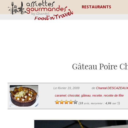
RESTAURANTS
Gâteau Poire Ch
Le février 19, 2009
de
Chantal DESCAZEAU
caramel
,
chocolat
,
gâteau
,
recette
,
recette de fête
18
avis, moyenne :
4,06
sur 5
(
)