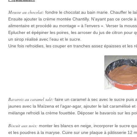
Mousse au chocolat:
fondre le chocolat au bain marie. Chauffer le lait
Ensuite ajouter la crème montée Chantilly. N’ayant pas ce cercle à e
alimentaire et procédé au montage « à l’envers ». Verser la mousse
Eplucher et épépiner les poires, les arroser du jus de citron pour 
un sirop réalisé avec l’eau et le sucre.
Une fois refroidies, les couper en tranches assez épaisses et les r
Bavarois au caramel salé:
faire un caramel à sec avec le sucre puis a
jaunes avec la Maïzena et l’agar-agar, ajouter le lait caramélisé 
mélange refroidi la crème fouettée. Déposer le bavarois sur les poi
Biscuit aux noix:
monter les blancs en neige, incorporer le sucre qu
et les poudres à la maryse. Cuire sur une plaque à pâtisserie 12 m