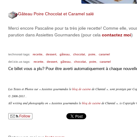
Gâteau Poire Chocolat et Caramel salé
Merci encore Pascaline pour ta très jolie recette! Comme elle, vo
parution dans Assiettes Gourmandes (pour cela
contactez moi
)
technorati tags:
recette,
dessert,
gâteau,
chocolat,
poire,
caramel
del.icio.us tags:
recette,
dessert,
gâteau,
chocolat,
poire,
caramel
Ce billet vous a plu? Pour être averti automatiquement à chaque nouvelle
Les Textes et Photos sur « Assiettes gourmandes le
blog de cuisine
de Chantal », sont protégés par Copy
© 2006-2011 .
All writing and photography on « Assiettes gourmandes le
blog de cuisine
de Chantal », is Copyright ©
Follow