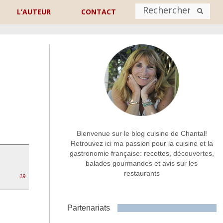
L’AUTEUR
CONTACT
Nom
*
rénom
Nom
Adresse de contact
*
Bienvenue sur le blog cuisine de Chantal!
Retrouvez ici ma passion pour la cuisine et la
gastronomie française: recettes, découvertes,
Commentaire ou message
*
balades gourmandes et avis sur les
restaurants
19
Partenariats