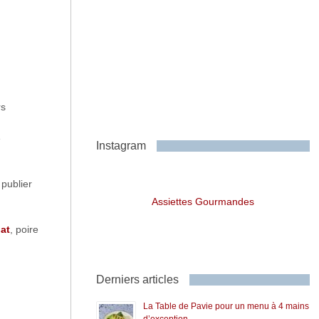
rs
e
Instagram
 publier
Assiettes Gourmandes
at
, poire
Derniers articles
La Table de Pavie pour un menu à 4 mains
d’exception