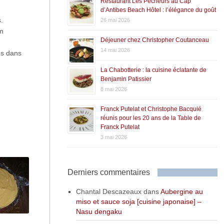
Restaurant Les Pêcheurs au Cap
d’Antibes Beach Hôtel : l’élégance du goût
.
26 mai 2026
lm
Déjeuner chez Christopher Coutanceau
14 mai 2026
es dans
La Chabotterie : la cuisine éclatante de
Benjamin Patissier
8 mai 2026
Franck Putelat et Christophe Bacquié
réunis pour les 20 ans de la Table de
Franck Putelat
3 mai 2026
Derniers commentaires
Chantal Descazeaux
dans
Aubergine au
miso et sauce soja [cuisine japonaise] –
Nasu dengaku