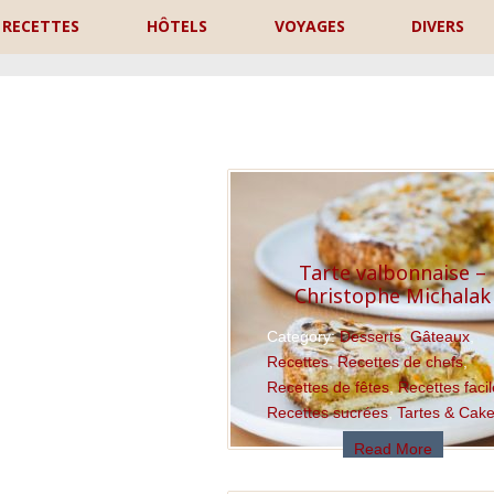
RECETTES
HÔTELS
VOYAGES
DIVERS
P
Tarte valbonnaise –
Christophe Michalak
Category:
Desserts
,
Gâteaux
,
Recettes
,
Recettes de chefs
,
Recettes de fêtes
,
Recettes faci
Recettes sucrées
,
Tartes & Cak
Read More