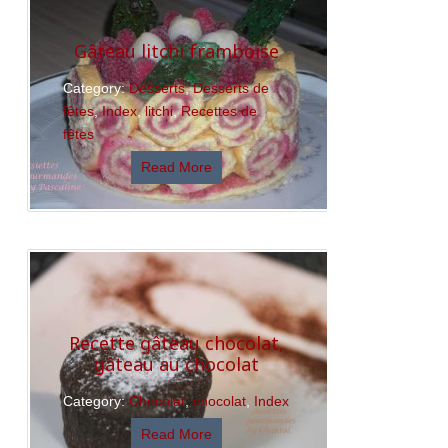
Gâteau litchi framboise
Category:
Desserts
,
Desserts de
fêtes
,
Index
,
litchi
,
Recettes de
fêtes
Read More
Recette gâteau chocolat,
gâteau au chocolat
Category:
Chocolat
,
chocolat
,
Index
Read More