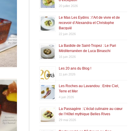
20 juillet 2026
Le Mas Les Eydins : l’Art de vivre et de
te
recevoir d’Alexandra et Christophe
Bacquié
22 juin 2026
x
,
La Bastide de Saint-Tropez : Le Pari
Méditerranéen de Luca Binaschi
16 juin 2026
Les 20 ans du Blog !
11 juin 2026
Les Roches au Lavandou : Entre Ciel,
Terre et Mer
4 juin 2026
t
La Passagère : L’éclat culinaire au cœur
de l’Hôtel mythique Belles Rives
29 mai 2026