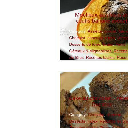
Moelleux au chocolat
coulis banane avocat
Category:
Assiette
,
avocat
,
bana
Chocolat
,
chocolat
,
citron
,
Desse
Desserts de fêtes
,
Index
,
Petits
Gâteaux & Mignardises
,
Recette
de fêtes
,
Recettes faciles
,
Recet
Thermomix
Read More
Cake au chocolat… rece
Ducasse
Category:
Chocolat
,
chocolat
,
Desserts
,
Index
,
Recettes de ch
Recettes faciles
,
Tartes & Cakes