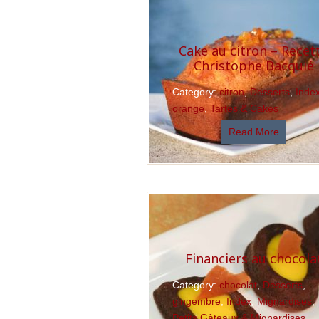
Cake au citron – Recet
Christophe Bacquié
Category:
citron
,
Desserts
,
Inde
orange
,
Tartes & Cakes
Read More
Financiers au chocola
Category:
chocolat
,
Desserts
,
gingembre
,
Index
,
Mignardises
,
Petits Gâteaux & Mignardises