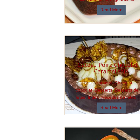
Read More
Gâteau Poire Chocolat 
Caramel salé
Category:
caramel
,
Chocolat
,
chocolat
,
Desserts
,
Desserts de
fêtes
,
Index
,
Recettes de fêtes
Read More