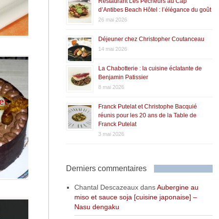
Restaurant Les Pêcheurs au Cap
d’Antibes Beach Hôtel : l’élégance du goût
26 mai 2026
Déjeuner chez Christopher Coutanceau
14 mai 2026
La Chabotterie : la cuisine éclatante de
Benjamin Patissier
8 mai 2026
et
Franck Putelat et Christophe Bacquié
réunis pour les 20 ans de la Table de
Franck Putelat
3 mai 2026
Derniers commentaires
Chantal Descazeaux
dans
Aubergine au
miso et sauce soja [cuisine japonaise] –
Nasu dengaku