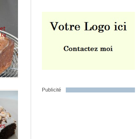
et
tte
Envoyer
s
Publicité
u
tes