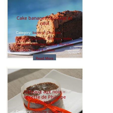
Cake bananes chocolat et
noix
Category:
banane
,
Chocolat
,
chocolat
,
Desserts
,
Gâteaux
,
Index
,
Recettes
,
Recettes faciles
,
Recettes
sucrées
,
Tartes & Cakes
Read More
Gâteaux aux noix –
Recette de Philippe
Conticini
Category:
Desserts
,
Gâteaux
,