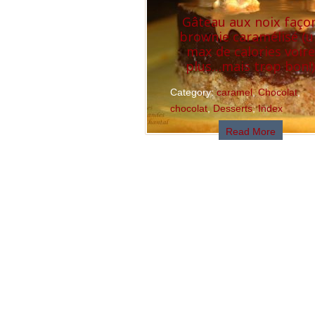
Gâteau aux noix faço
brownie caramélisé (
max de calories voire
plus…mais trop bon!
Category:
caramel
,
Chocolat
,
chocolat
,
Desserts
,
Index
Read More