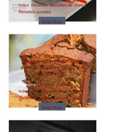
Index
,
Recettes
,
Recettes de chefs
,
Recettes sucrées
Read More
Quatre-quart tout roux
aux cacahuètes (Philippe
Conticini)
Category:
Desserts
,
Gâteaux
,
Index
,
Recettes
,
Recettes de chefs
,
Recettes sucrées
,
Tartes & Cakes
Read More