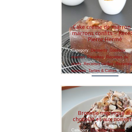
Cake crème de marron 
marrons confits – Rece
Pierre Hermé
Category:
Desserts
,
Gâteaux
,
marron
,
Recettes
,
Recettes de
chefs
,
Recettes faciles
,
Recette
sucrées
,
Tartes & Cakes
Read More
Brownie meringué a
chocolat et aux noiset
Category:
Chocolat
,
chocolat
,