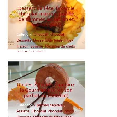
Dessert de Fête: Brownie
chocolat marron, poêlée
de pommes au safran et
marron glacé
Category:
Chocolat
,
chocolat
,
Desserts
,
Desserts de fêtes
,
Index
,
marron
,
pomme
,
Recettes de chefs
,
Recettes de fêtes
Read More
Un des 7 Péchés Capitaux:
la Gourmandise (et son
parfait au chocolat)
Category:
7 pêchés capitaux
,
Assiette
,
Chocolat
,
chocolat
,
citron
,
Desserts
,
Desserts de fêtes
,
Index
,