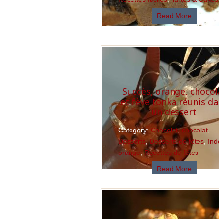
Read More
Succès, orange, chocol
et fève tonka réunis d
un dessert
Category:
Chocolat
,
chocolat
,
Desserts
,
Desserts de fêtes
,
Ind
orange
,
Recettes de fêtes
Read More