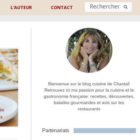
L’AUTEUR
CONTACT
Nom
*
rénom
Nom
Adresse de contact
*
Bienvenue sur le blog cuisine de Chantal!
Retrouvez ici ma passion pour la cuisine et la
gastronomie française: recettes, découvertes,
Commentaire ou message
*
balades gourmandes et avis sur les
restaurants
les
,
es
Partenariats