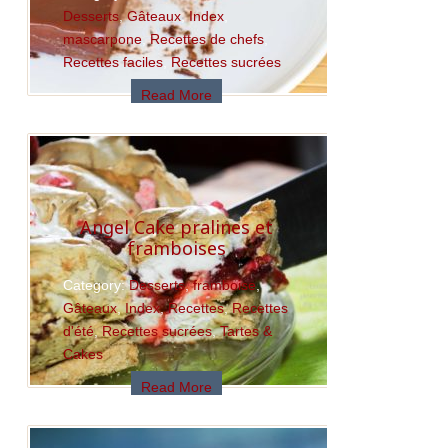
Desserts
,
Gâteaux
,
Index
,
mascarpone
,
Recettes de chefs
,
Recettes faciles
,
Recettes sucrées
Read More
Angel Cake pralines et
framboises
Category:
Desserts
,
framboise
,
Gâteaux
,
Index
,
Recettes
,
Recettes
d'été
,
Recettes sucrées
,
Tartes &
Cakes
Read More