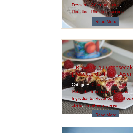
Desserts
,
Gâteaux
,
Index
,
Recettes
,
Recettes sucrées
Read More
Brownie au Cheesecak
[Recette de Trish Desei
Category:
Chocolat
,
chocolat
,
Desserts
,
framboise
,
Gâteaux
,
Ingrédients
,
Recettes
,
Recettes 
chefs
,
Recettes sucrées
Read More