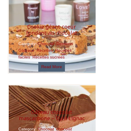
Cookie géant coeur
fondant au chocolat
Category:
Chocolat
,
Desserts
,
Gâteaux
,
Recettes
,
Recettes
faciles
,
Recettes sucrées
Read More
Gâteau chocolat
mascarpone – Cyril Lignac
Category:
Chocolat
,
chocolat
,