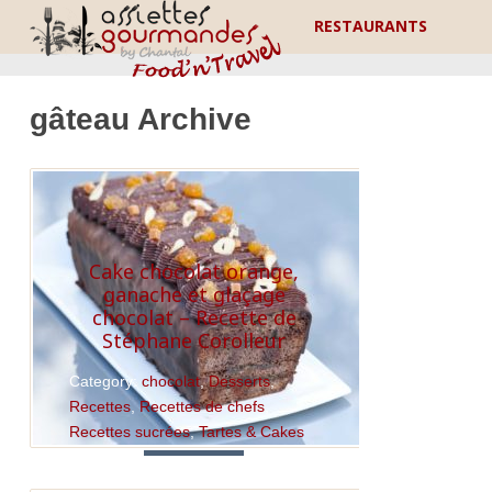
RESTAURANTS
gâteau Archive
Cake chocolat orange,
ganache et glaçage
chocolat – Recette de
Stéphane Corolleur
Category:
chocolat
,
Desserts
,
Recettes
,
Recettes de chefs
,
Recettes sucrées
,
Tartes & Cakes
Read More