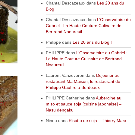
Chantal Descazeaux
dans
Les 20 ans du
Blog !
,
Chantal Descazeaux
dans
L’Observatoire du
Gabriel : La Haute Couture Culinaire de
Bertrand Noeureuil
ne
,
rts
,
Philippe
dans
Les 20 ans du Blog !
PHILIPPE
dans
L’Observatoire du Gabriel :
s
La Haute Couture Culinaire de Bertrand
tes
Noeureuil
Laurent Vanzeveren
dans
Déjeuner au
restaurant Ma Maison, le restaurant de
Philippe Gauffre à Bordeaux
PHILIPPE Catherine
dans
Aubergine au
tte
miso et sauce soja [cuisine japonaise] –
Nasu dengaku
Ninou
dans
Risotto de soja – Thierry Marx
efs
,