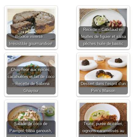
Recette – Cabillaud en
Brookie inversé…
feuilles de figuier et salsa
Irrésistible gourmandise!
pêches huile de basilic
Chou-fleur aux épices,
cacahuètes et lait de coco
– Recette de Sabrina
Dessert dans l’esprit d’un
Ghayour
Pim’s Maison
Salade de coco de
Truite, purée de céleri,
Paimpol, baba ganoush,
oignons caramélisés au