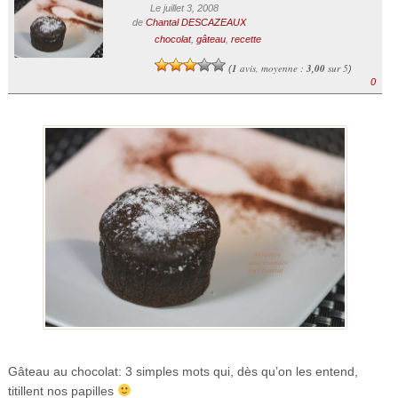
Le juillet 3, 2008
de
Chantal DESCAZEAUX
chocolat
,
gâteau
,
recette
1
avis, moyenne :
3,00
sur 5
(
)
0
Gâteau au chocolat: 3 simples mots qui, dès qu’on les entend,
titillent nos papilles