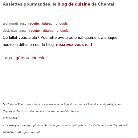
Assiettes gourmandes, le
blog de cuisine
de Chantal
technorati tags:
recette,
gâteau,
chocolat
del.icio.us tags:
recette,
gâteau,
chocolat
Ce billet vous a plu? Pour être averti automatiquement à chaque
nouvelle diffusion sur le blog,
inscrivez vous ici !
Tags :
gâteau chocolat
Les Textes et Photos sur « Assiettes gourmandes le
blog de cuisine
de Chantal », sont protégés par
Copyright. Toute reproduction interdite sans accord de l’auteur.
© 2006-2011 .
All writing and photography on « Assiettes gourmandes le
blog de cuisine
de Chantal », is Copyright ©
2006-2011. All rights reserved.