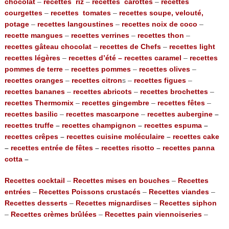
chocolat
–
recettes riz
–
recettes carottes
–
recettes
courgettes
–
recettes tomates
–
recettes soupe, velouté,
potage
–
recettes langoustines
–
recettes noix de coco
–
recette mangues
–
recettes verrines
–
recettes thon
–
recettes gâteau chocolat
–
recettes de Chefs
–
recettes light
recettes légères
–
recettes d’été –
recettes caramel
–
recettes
pommes de terre
–
recettes pommes
–
recettes olives
–
recettes oranges
–
recettes citron
s –
recettes figues
–
recettes bananes
–
recettes abricots
–
recettes brochettes
–
recettes Thermomix
–
recettes gingembre
–
recettes fêtes
–
recettes basilic
–
recettes mascarpone
–
recettes aubergine
–
recettes truffe
–
recettes champignon
–
recettes espuma
–
recettes crêpes
–
recettes cuisine moléculaire
–
recettes cake
–
recettes entrée de fêtes
–
recettes risotto
–
recettes panna
cotta
–
Recettes cocktail
–
Recettes mises en bouches
–
Recettes
entrées
–
Recettes Poissons crustacés
–
Recettes viandes
–
Recettes desserts
–
Recettes mignardises
–
Recettes siphon
–
Recettes crèmes brûlées
–
Recettes pain viennoiseries
–