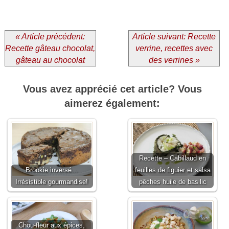
« Article précédent:
Article suivant: Recette
Recette gâteau chocolat,
verrine, recettes avec
gâteau au chocolat
des verrines »
Vous avez apprécié cet article? Vous
aimerez également:
Recette – Cabillaud en
Brookie inversé…
feuilles de figuier et salsa
Irrésistible gourmandise!
pêches huile de basilic
Chou-fleur aux épices,