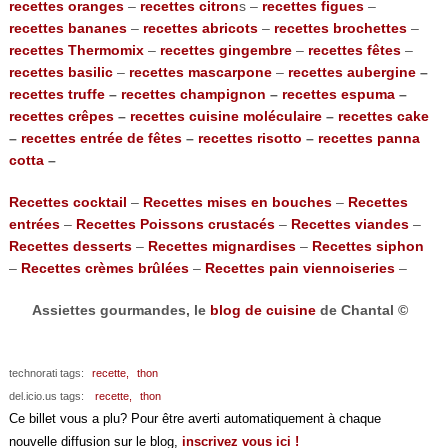
recettes oranges
–
recettes citron
s –
recettes figues
–
recettes bananes
–
recettes abricots
–
recettes brochettes
–
recettes Thermomix
–
recettes gingembre
–
recettes fêtes
–
recettes basilic
–
recettes mascarpone
–
recettes aubergine
–
recettes truffe
–
recettes champignon
–
recettes espuma
–
recettes crêpes
–
recettes cuisine moléculaire
–
recettes cake
–
recettes entrée de fêtes
–
recettes risotto
–
recettes panna
cotta
–
Recettes cocktail
–
Recettes mises en bouches
–
Recettes
entrées
–
Recettes Poissons crustacés
–
Recettes viandes
–
Recettes desserts
–
Recettes mignardises
–
Recettes siphon
–
Recettes crèmes brûlées
–
Recettes pain viennoiseries
–
Assiettes gourmandes, le
blog de cuisine
de Chantal ©
technorati tags:
recette,
thon
del.icio.us tags:
recette,
thon
Ce billet vous a plu? Pour être averti automatiquement à chaque
nouvelle diffusion sur le blog,
inscrivez vous ici !