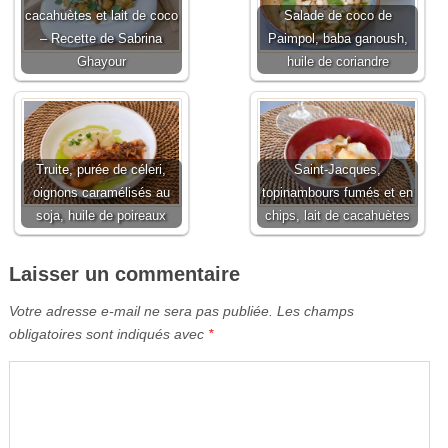
cacahuètes et lait de coco
Salade de coco de
– Recette de Sabrina
Paimpol, baba ganoush,
Ghayour
huile de coriandre
Truite, purée de céleri,
Saint-Jacques,
oignons caramélisés au
topinambours fumés et en
soja, huile de poireaux
chips, lait de cacahuètes
Laisser un commentaire
Votre adresse e-mail ne sera pas publiée.
Les champs
obligatoires sont indiqués avec
*