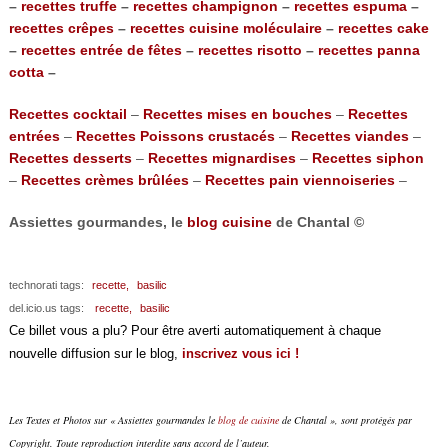
–
recettes truffe
–
recettes champignon
–
recettes espuma
–
recettes crêpes
–
recettes cuisine moléculaire
–
recettes cake
–
recettes entrée de fêtes
–
recettes risotto
–
recettes panna
cotta
–
Recettes cocktail
–
Recettes mises en bouches
–
Recettes
entrées
–
Recettes Poissons crustacés
–
Recettes viandes
–
Recettes desserts
–
Recettes mignardises
–
Recettes siphon
–
Recettes crèmes brûlées
–
Recettes pain viennoiseries
–
Assiettes gourmandes, le
blog cuisine
de Chantal ©
technorati tags:
recette,
basilic
del.icio.us tags:
recette,
basilic
Ce billet vous a plu? Pour être averti automatiquement à chaque
nouvelle diffusion sur le blog,
inscrivez vous ici !
Les Textes et Photos sur « Assiettes gourmandes le
blog de cuisine
de Chantal », sont protégés par
Copyright. Toute reproduction interdite sans accord de l’auteur.