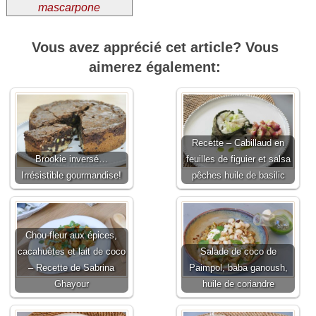
mascarpone
Vous avez apprécié cet article? Vous
aimerez également:
Recette – Cabillaud en
Brookie inversé…
feuilles de figuier et salsa
Irrésistible gourmandise!
pêches huile de basilic
Chou-fleur aux épices,
cacahuètes et lait de coco
Salade de coco de
– Recette de Sabrina
Paimpol, baba ganoush,
Ghayour
huile de coriandre