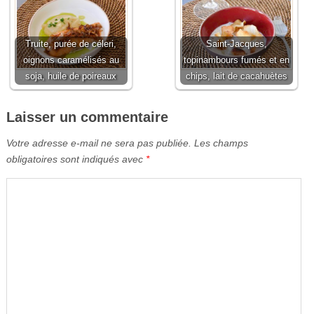
Truite, purée de céleri,
Saint-Jacques,
oignons caramélisés au
topinambours fumés et en
soja, huile de poireaux
chips, lait de cacahuètes
Laisser un commentaire
Votre adresse e-mail ne sera pas publiée.
Les champs
obligatoires sont indiqués avec
*