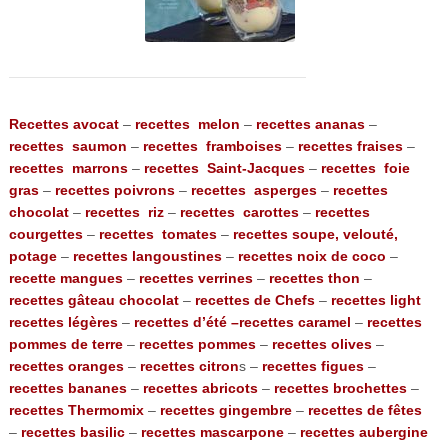
Recettes avocat
–
recettes melon
–
recettes ananas
–
recettes saumon
–
recettes framboises
–
recettes fraises
–
recettes marrons
–
recettes Saint-Jacques
–
recettes foie
gras
–
recettes poivrons
–
recettes asperges
–
recettes
chocolat
–
recettes riz
–
recettes carottes
–
recettes
courgettes
–
recettes tomates
–
recettes soupe, velouté,
potage
–
recettes langoustines
–
recettes noix de coco
–
recette mangues
–
recettes verrines
–
recettes thon
–
recettes gâteau chocolat
–
recettes de Chefs
–
recettes light
recettes légères
–
recettes d’été –
recettes caramel
–
recettes
pommes de terre
–
recettes pommes
–
recettes olives
–
recettes oranges
–
recettes citron
s –
recettes figues
–
recettes bananes
–
recettes abricots
–
recettes brochettes
–
recettes Thermomix
–
recettes gingembre
–
recettes de fêtes
–
recettes basilic
–
recettes mascarpone
–
recettes aubergine