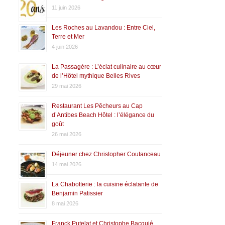
11 juin 2026
Les Roches au Lavandou : Entre Ciel,
Terre et Mer
4 juin 2026
La Passagère : L’éclat culinaire au cœur
de l’Hôtel mythique Belles Rives
29 mai 2026
Restaurant Les Pêcheurs au Cap
d’Antibes Beach Hôtel : l’élégance du
goût
26 mai 2026
Déjeuner chez Christopher Coutanceau
14 mai 2026
La Chabotterie : la cuisine éclatante de
Benjamin Patissier
8 mai 2026
Franck Putelat et Christophe Bacquié