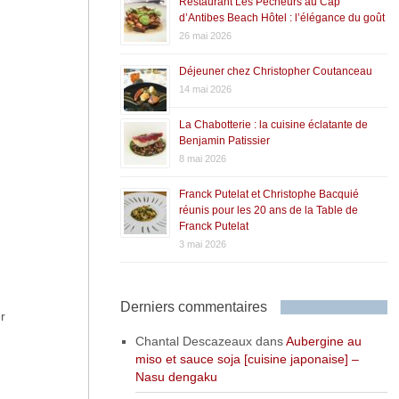
Restaurant Les Pêcheurs au Cap
d’Antibes Beach Hôtel : l’élégance du goût
26 mai 2026
Déjeuner chez Christopher Coutanceau
14 mai 2026
La Chabotterie : la cuisine éclatante de
Benjamin Patissier
8 mai 2026
Franck Putelat et Christophe Bacquié
réunis pour les 20 ans de la Table de
Franck Putelat
3 mai 2026
Derniers commentaires
r
Chantal Descazeaux
dans
Aubergine au
miso et sauce soja [cuisine japonaise] –
Nasu dengaku