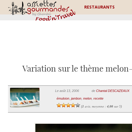
RESTAURANTS
Variation sur le thème melon
Le août 13, 2006
de
Chantal DESCAZEAUX
émulsion
,
jambon
,
melon
,
recette
1
avis, moyenne :
4,00
sur 5
(
)