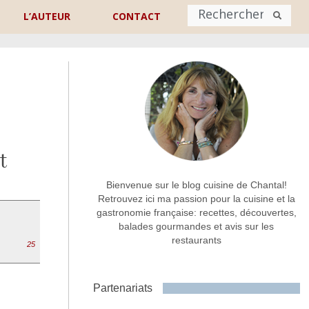
L’AUTEUR
CONTACT
Nom
*
rénom
Nom
t
Adresse de contact
*
Bienvenue sur le blog cuisine de Chantal!
Retrouvez ici ma passion pour la cuisine et la
gastronomie française: recettes, découvertes,
Commentaire ou message
*
balades gourmandes et avis sur les
restaurants
25
Partenariats