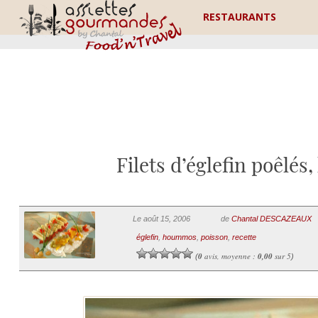
RESTAURANTS
Filets d’églefin poêlé
Le août 15, 2006
de
Chantal DESCAZEAUX
églefin
,
hoummos
,
poisson
,
recette
0
avis, moyenne :
0,00
sur 5
(
)