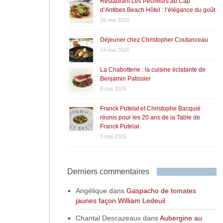
Restaurant Les Pêcheurs au Cap
d’Antibes Beach Hôtel : l’élégance du goût
26 mai 2026
Déjeuner chez Christopher Coutanceau
14 mai 2026
La Chabotterie : la cuisine éclatante de
Benjamin Patissier
8 mai 2026
Franck Putelat et Christophe Bacquié
réunis pour les 20 ans de la Table de
Franck Putelat
3 mai 2026
Derniers commentaires
Angélique
dans
Gaspacho de tomates
jaunes façon William Ledeuil
Chantal Descazeaux
dans
Aubergine au