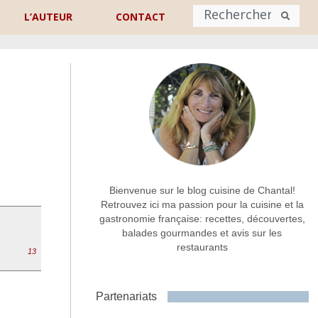
L’AUTEUR
CONTACT
Nom
*
rénom
Nom
Adresse de contact
*
Bienvenue sur le blog cuisine de Chantal!
Retrouvez ici ma passion pour la cuisine et la
gastronomie française: recettes, découvertes,
Commentaire ou message
*
balades gourmandes et avis sur les
restaurants
13
Partenariats