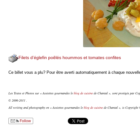
Filets d’églefin poêlés hoummos et tomates confites
Ce billet vous a plu? Pour être averti automatiquement à chaque nouvelle
Les Textes et Photos sur « Assiettes gourmandes le
blog de cuisine
de Chantal », sont protégés par Copy
© 2006-2011 .
All writing and photography on « Assiettes gourmandes le
blog de cuisine
de Chantal », is Copyright ©
Follow