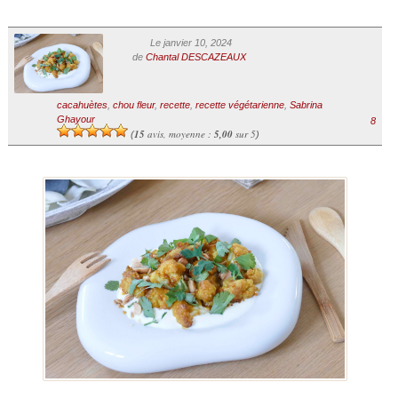
Le janvier 10, 2024
de
Chantal DESCAZEAUX
cacahuètes
,
chou fleur
,
recette
,
recette végétarienne
,
Sabrina
Ghayour
8
15
avis, moyenne :
5,00
sur 5
(
)