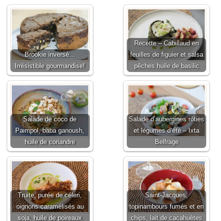
Recette – Cabillaud en
Brookie inversé…
feuilles de figuier et salsa
Irrésistible gourmandise!
pêches huile de basilic
Salade de coco de
Salade d’aubergines rôties
Paimpol, baba ganoush,
et légumes d’été – Ixta
huile de coriandre
Belfrage
Truite, purée de céleri,
Saint-Jacques,
oignons caramélisés au
topinambours fumés et en
soja, huile de poireaux
chips, lait de cacahuètes