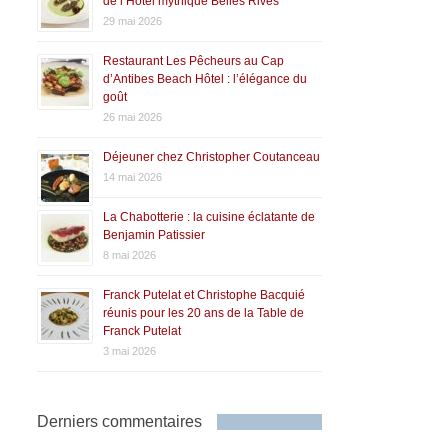
de l’Hôtel mythique Belles Rives
29 mai 2026
Restaurant Les Pêcheurs au Cap
d’Antibes Beach Hôtel : l’élégance du
goût
26 mai 2026
Déjeuner chez Christopher Coutanceau
14 mai 2026
La Chabotterie : la cuisine éclatante de
Benjamin Patissier
8 mai 2026
Franck Putelat et Christophe Bacquié
réunis pour les 20 ans de la Table de
Franck Putelat
3 mai 2026
Derniers commentaires