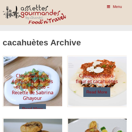
Menu
cacahuètes Archive
Chou-fleur aux
Cabillaud, chou-
épices, cacahuètes
fleur et cacahuètes
et lait de coco –
Recette de Sabrina
Read More
Ghayour
Read More