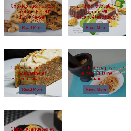
Cookies cacahuètes
Thon, avocat,
chocolat – Recette
condiment
d’Eric Kayser
cacahuètes citron
Read More
Read More
Gâteau de pommes,
Salade de papaye
nougatine et
verte – Cuisine
espuma cacahuètes
thaïe
Read More
Read More
Glace cacahuètes et