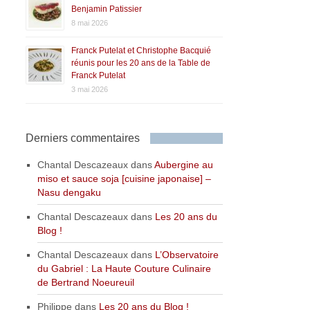
Benjamin Patissier
8 mai 2026
Franck Putelat et Christophe Bacquié
réunis pour les 20 ans de la Table de
Franck Putelat
3 mai 2026
Derniers commentaires
Chantal Descazeaux
dans
Aubergine au
miso et sauce soja [cuisine japonaise] –
Nasu dengaku
Chantal Descazeaux
dans
Les 20 ans du
Blog !
Chantal Descazeaux
dans
L’Observatoire
du Gabriel : La Haute Couture Culinaire
de Bertrand Noeureuil
Philippe
dans
Les 20 ans du Blog !