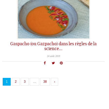
Gaspacho (ou Gazpacho) dans les règles de la
science…
24 août 2019
1
2
3
…
38
›