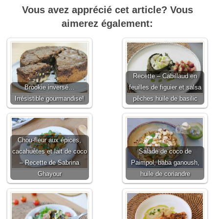
Vous avez apprécié cet article? Vous
aimerez également:
Recette – Cabillaud en
Brookie inversé…
feuilles de figuier et salsa
Irrésistible gourmandise!
pêches huile de basilic
Chou-fleur aux épices,
cacahuètes et lait de coco
Salade de coco de
– Recette de Sabrina
Paimpol, baba ganoush,
Ghayour
huile de coriandre