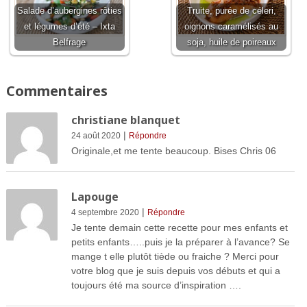
Salade d’aubergines rôties
Truite, purée de céleri,
et légumes d’été – Ixta
oignons caramélisés au
Belfrage
soja, huile de poireaux
Commentaires
christiane blanquet
|
24 août 2020
Répondre
Originale,et me tente beaucoup. Bises Chris 06
Lapouge
|
4 septembre 2020
Répondre
Je tente demain cette recette pour mes enfants et
petits enfants…..puis je la préparer à l’avance? Se
mange t elle plutôt tiède ou fraiche ? Merci pour
votre blog que je suis depuis vos débuts et qui a
toujours été ma source d’inspiration ….