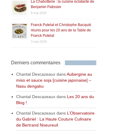
La Chabotterie : la cuisine éclatante de
Benjamin Patissier
8 mai 2026
Franck Putelat et Christophe Bacquié
réunis pour les 20 ans de la Table de
Franck Putelat
3 mai 2026
Derniers commentaires
Chantal Descazeaux
dans
Aubergine au
miso et sauce soja [cuisine japonaise] –
Nasu dengaku
Chantal Descazeaux
dans
Les 20 ans du
Blog !
Chantal Descazeaux
dans
L’Observatoire
du Gabriel : La Haute Couture Culinaire
de Bertrand Noeureuil