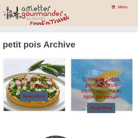
Menu
petit pois Archive
Tarte aux petits
Crème de petits
pois et cabillaud
pois au citron
confit, espuma et
tuile parmesan
Read More
Read More