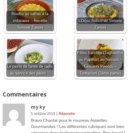
Risotto au safran à la
milanaise – Recette
L’Osso Bucco de Simone
Simone Zanoni
Zanoni
Pâtes fraîches (Tagliatelles
ou Papillon) au homard –
Le pesto de fanes de radis
Giovanni Pireddu –
au service des pâtes…
Tentazioni (2ème partie)
Commentaires
my ky
|
5 octobre 2019
Répondre
Bravo Chantal pour le nouveau Assiettes
Gourmandes ! Les différentes rubriques sont bien
séparées donc facilement repérables. Bon travail !