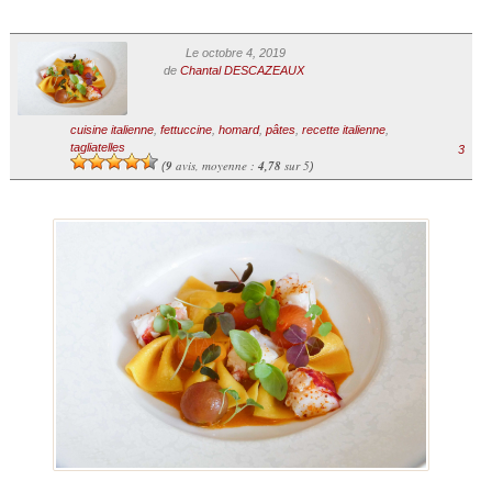
Le octobre 4, 2019
de
Chantal DESCAZEAUX
cuisine italienne
,
fettuccine
,
homard
,
pâtes
,
recette italienne
,
tagliatelles
3
9
avis, moyenne :
4,78
sur 5
(
)