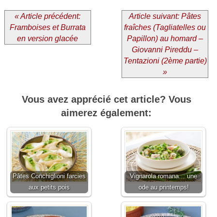
« Article précédent:
Article suivant: Pâtes
Framboises et Burrata
fraîches (Tagliatelles ou
en version glacée
Papillon) au homard –
Giovanni Pireddu –
Tentazioni (2ème partie)
»
Vous avez apprécié cet article? Vous
aimerez également:
Pâtes Conchiglioni farcies
Vignarola romana… une
aux petits pois
ode au printemps!