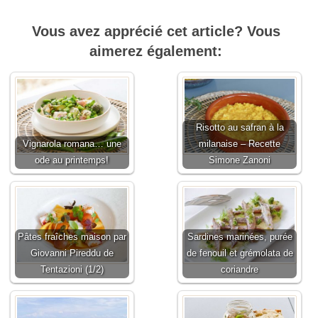
Vous avez apprécié cet article? Vous
aimerez également:
Risotto au safran à la
Vignarola romana… une
milanaise – Recette
ode au printemps!
Simone Zanoni
Pâtes fraîches maison par
Sardines marinées, purée
Giovanni Pireddu de
de fenouil et grémolata de
Tentazioni (1/2)
coriandre