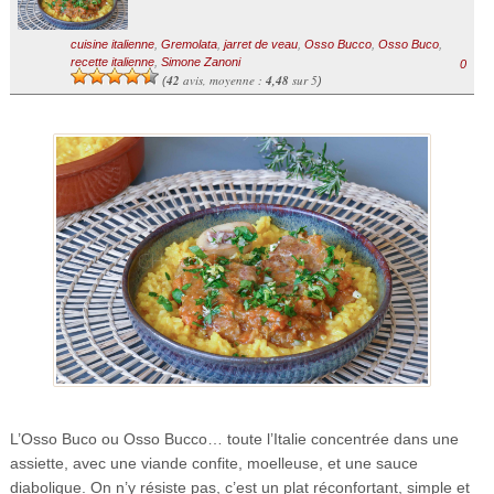
cuisine italienne
,
Gremolata
,
jarret de veau
,
Osso Bucco
,
Osso Buco
,
recette italienne
,
Simone Zanoni
0
42
avis, moyenne :
4,48
sur 5
(
)
L’Osso Buco ou Osso Bucco… toute l’Italie concentrée dans une
assiette, avec une viande confite, moelleuse, et une sauce
diabolique. On n’y résiste pas, c’est un plat réconfortant, simple et