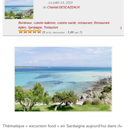
Le juillet 14, 2019
de
Chantal DESCAZEAUX
Bordeaux
,
cuisine italienne
,
cuisine sarde
,
restaurant
,
Restaurant
italien
,
Sardaigne
,
Tentazioni
1
9
avis, moyenne :
5,00
sur 5
(
)
the
Thématique « excursion food » en Sardaigne aujourd’hui dans