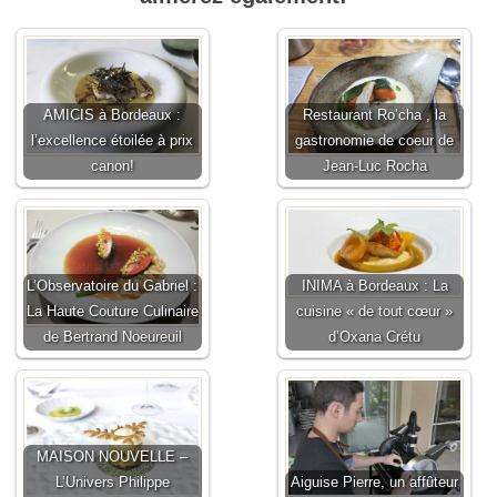
AMICIS à Bordeaux :
Restaurant Ro’cha , la
l’excellence étoilée à prix
gastronomie de coeur de
canon!
Jean-Luc Rocha
L’Observatoire du Gabriel :
INIMA à Bordeaux : La
La Haute Couture Culinaire
cuisine « de tout cœur »
de Bertrand Noeureuil
d’Oxana Crétu
MAISON NOUVELLE –
L’Univers Philippe
Aiguise Pierre, un affûteur