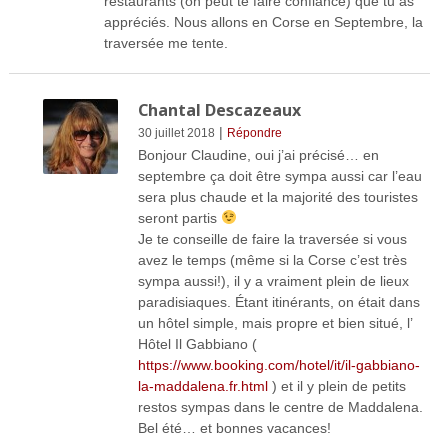
restaurants (on peut te faire confiance) que tu as
appréciés. Nous allons en Corse en Septembre, la
traversée me tente.
Chantal Descazeaux
|
30 juillet 2018
Répondre
Bonjour Claudine, oui j’ai précisé… en
septembre ça doit être sympa aussi car l’eau
sera plus chaude et la majorité des touristes
seront partis
Je te conseille de faire la traversée si vous
avez le temps (même si la Corse c’est très
sympa aussi!), il y a vraiment plein de lieux
paradisiaques. Étant itinérants, on était dans
un hôtel simple, mais propre et bien situé, l’
Hôtel Il Gabbiano (
https://www.booking.com/hotel/it/il-gabbiano-
la-maddalena.fr.html
) et il y plein de petits
restos sympas dans le centre de Maddalena.
Bel été… et bonnes vacances!