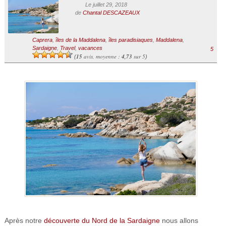
Le juillet 29, 2018
de
Chantal DESCAZEAUX
Caprera
,
îles de la Maddalena
,
îles paradisiaques
,
Maddalena
,
Sardaigne
,
Travel
,
vacances
5
15
avis, moyenne :
4,73
sur 5
(
)
Après notre
découverte du Nord de la Sardaigne
nous allons