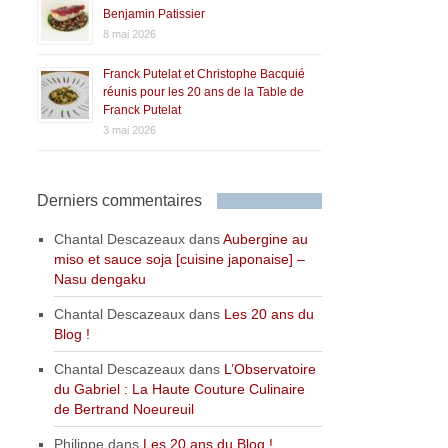
Benjamin Patissier
8 mai 2026
Franck Putelat et Christophe Bacquié
réunis pour les 20 ans de la Table de
Franck Putelat
3 mai 2026
Derniers commentaires
Chantal Descazeaux
dans
Aubergine au
miso et sauce soja [cuisine japonaise] –
Nasu dengaku
Chantal Descazeaux
dans
Les 20 ans du
Blog !
Chantal Descazeaux
dans
L’Observatoire
du Gabriel : La Haute Couture Culinaire
de Bertrand Noeureuil
Philippe
dans
Les 20 ans du Blog !