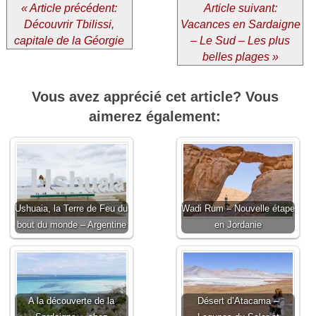
« Article précédent:
Article suivant:
Découvrir Tbilissi,
Vacances en Sardaigne
capitale de la Géorgie
– Le Sud – Les plus
belles plages »
Vous avez apprécié cet article? Vous
aimerez également:
Ushuaia, la Terre de Feu du
Wadi Rum – Nouvelle étape
bout du monde – Argentine
en Jordanie
A la découverte de la
Désert d’Atacama –