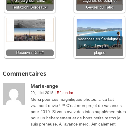
Sardaigne… chez
Lagunes du Salar et
Tentazioni Bordeaux!
Geyser du Tatio
Vacances en Sardaigne –
Le Sud – Les plus belles
Découvrir Dubaï
plages
Commentaires
Marie-ange
|
29 juillet 2018
Répondre
Merci pour ces magnifiques photos…..ça fait
vraiment envie !!!!! C’est mon projet de vacances
pour 2019. Si vous avez des infos supplémentaires
pour un hébergement et de bons petits restos je
suis preneuse. A l’avance merci. Amicalement