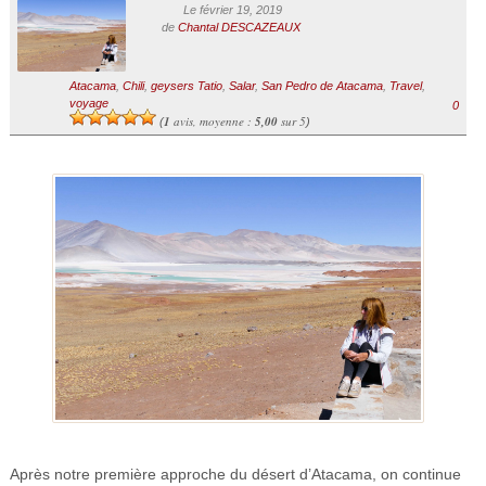
Le février 19, 2019
de
Chantal DESCAZEAUX
Atacama
,
Chili
,
geysers Tatio
,
Salar
,
San Pedro de Atacama
,
Travel
,
voyage
0
1
avis, moyenne :
5,00
sur 5
(
)
Après notre première approche du désert d’Atacama, on continue