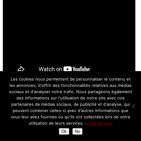
Les cookies nous permettent de personnaliser le contenu et
les annonces, d'offrir des fonctionnalités relatives aux médias
sociaux et d'analyser notre trafic. Nous partageons également
des informations sur l'utilisation de notre site avec nos
On profite de ces sources d’eaux chaudes pour faire une petite
partenaires de médias sociaux, de publicité et d'analyse, qui
baignade dans un cours d’eau… attention, à certains endroits
peuvent combiner celles-ci avec d'autres informations que
c’est brûlant!
vous leur avez fournies ou qu'ils ont collectées lors de votre
utilisation de leurs services.
En savoir plus
Ok
No