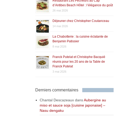
Restaurant Les Pêcheurs au Cap
d’Antibes Beach Hôtel : l’élégance du goût
26 mai 2026
Déjeuner chez Christopher Coutanceau
14 mai 2026
La Chabotterie : la cuisine éclatante de
Benjamin Patissier
8 mai 2026
Franck Putelat et Christophe Bacquié
réunis pour les 20 ans de la Table de
Franck Putelat
3 mai 2026
Derniers commentaires
Chantal Descazeaux
dans
Aubergine au
miso et sauce soja [cuisine japonaise] –
Nasu dengaku