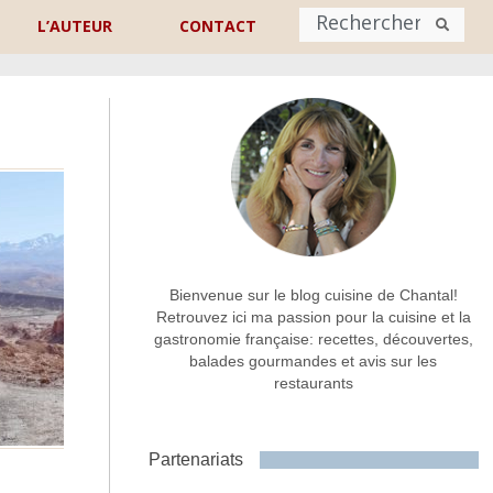
L’AUTEUR
CONTACT
Nom
*
rénom
Nom
Adresse de contact
*
Bienvenue sur le blog cuisine de Chantal!
Retrouvez ici ma passion pour la cuisine et la
gastronomie française: recettes, découvertes,
Commentaire ou message
*
balades gourmandes et avis sur les
restaurants
Partenariats