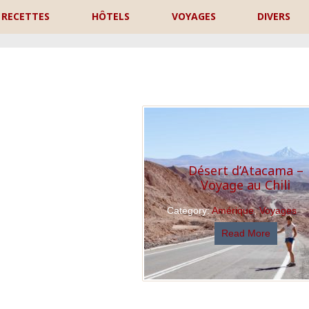
RECETTES
HÔTELS
VOYAGES
DIVERS
P
Désert d’Atacama –
Voyage au Chili
Category:
Amérique
,
Voyages
Read More