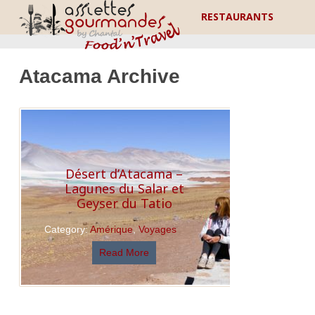
RESTAURANTS
Atacama Archive
Désert d’Atacama –
Lagunes du Salar et
Geyser du Tatio
Category:
Amérique
,
Voyages
Read More