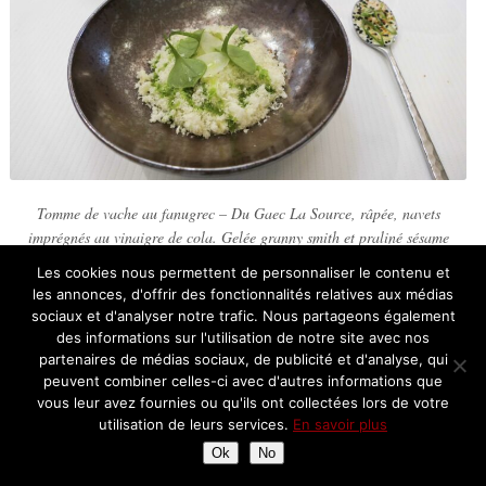
Tomme de vache au fanugrec –
Du Gaec La Source, râpée, navets
imprégnés au vinaigre de cola.
Gelée granny smith et praliné sésame
Les cookies nous permettent de personnaliser le contenu et
Les desserts du Chef Pâtissier Elie Brémont qui a reçu
les annonces, d'offrir des fonctionnalités relatives aux médias
cette année le Trophée Passion Dessert du Guide
sociaux et d'analyser notre trafic. Nous partageons également
Michelin
des informations sur l'utilisation de notre site avec nos
partenaires de médias sociaux, de publicité et d'analyse, qui
peuvent combiner celles-ci avec d'autres informations que
vous leur avez fournies ou qu'ils ont collectées lors de votre
utilisation de leurs services.
En savoir plus
Ok
No