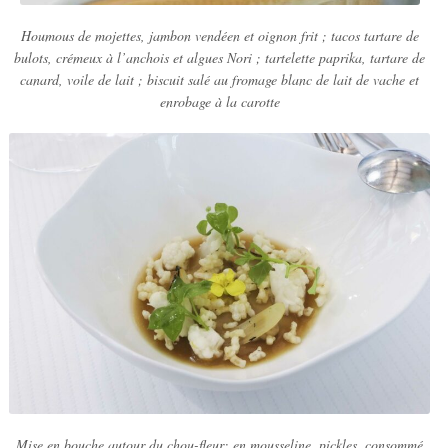
Houmous de mojettes, jambon vendéen et oignon frit ; tacos tartare de
bulots, crémeux à l’anchois et algues Nori ; tartelette paprika, tartare de
canard, voile de lait ; biscuit salé au fromage blanc de lait de vache et
enrobage à la carotte
Mise en bouche autour du chou-fleur: en mousseline, pickles, consommé