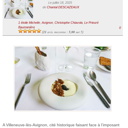
Le juillet 18, 2025
de
Chantal DESCAZEAUX
1 étoile Michelin
,
Avignon
,
Christophe Chiavola
,
Le Prieuré
Baumanière
0
21
avis, moyenne :
5,00
sur 5
(
)
A Villeneuve-lès-Avignon, cité historique faisant face à l’imposant