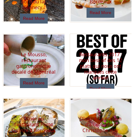
bord du lac
Bordeaux
d’Annecy…
Read More
Read More
Le Mousso,
Restaurants 2017 :
restaurant
mon best of des 12
gastronomique
plats qui nous ont
décalé de Montréal
marqués cette
année!
Read More
Read More
Dîner au
Dîner à La maison
restaurant Porte
d’à Côté, chez
Quinze à Bordeaux
Christophe Hay