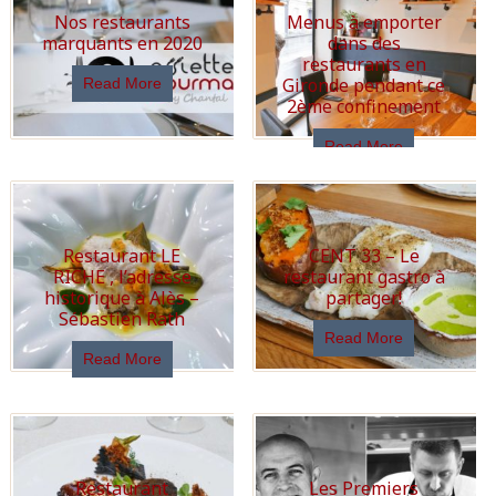
Nos restaurants
Menus à emporter
marquants en 2020
dans des
restaurants en
Gironde pendant ce
Read More
2ème confinement
Read More
Restaurant LE
CENT 33 – Le
RICHE , l’adresse
restaurant gastro à
historique à Alès –
partager!
Sébastien Rath
Read More
Read More
Restaurant
Les Premiers