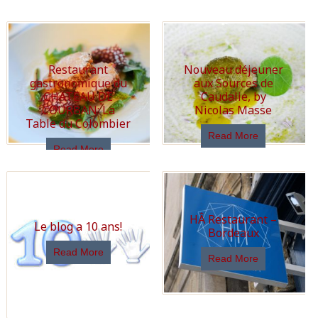
Restaurant
Nouveau déjeuner
gastronomique du
aux Sources de
CHATEAU DE
Caudalie, by
COURBAN: La
Nicolas Masse
Table du Colombier
Read More
Read More
HÂ Restaurant –
Le blog a 10 ans!
Bordeaux
Read More
Read More