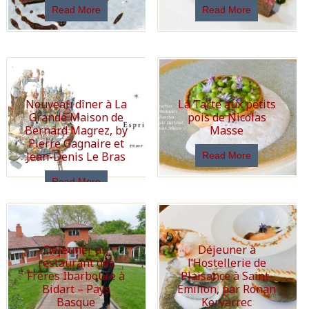
Read More
Read More
Nouveau dîner à La
La Tarte aux petits
Grande Maison de
pois de Nicolas
Bernard Magrez, by
Masse
Pierre Gagnaire et
Jean-Denis Le Bras
Read More
Read More
Déjeuner au
Déjeuner à
restaurant des
l’Hostellerie de
Frères Ibarboure à
Plaisance à Saint-
Bidart – Pays
Emilion, par Ronan
Basque
Kervarrec