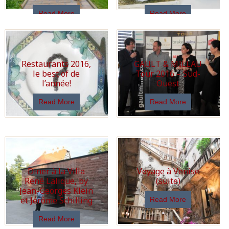
Read More
Read More
Restaurants 2016,
GAULT & MILLAU
le best of de
Tour 2016 – Sud-
l’année!
Ouest
Read More
Read More
Diner à la Villa
Voyage à Venise
René Lalique, by
(suite)
Jean-Georges Klein
et Jérôme Schilling
Read More
Read More