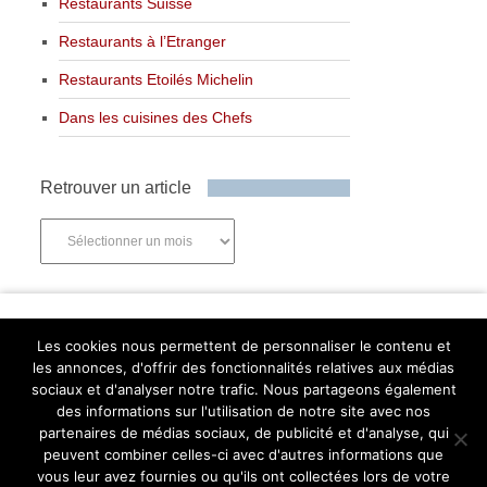
Restaurants Suisse
Restaurants à l’Etranger
Restaurants Etoilés Michelin
Dans les cuisines des Chefs
Retrouver un article
Retrouver
un
article
Newsletter
Les cookies nous permettent de personnaliser le contenu et
les annonces, d'offrir des fonctionnalités relatives aux médias
sociaux et d'analyser notre trafic. Nous partageons également
des informations sur l'utilisation de notre site avec nos
partenaires de médias sociaux, de publicité et d'analyse, qui
Abonnez-vous
peuvent combiner celles-ci avec d'autres informations que
Facebook
Twitter
Instagram
Pinterest
vous leur avez fournies ou qu'ils ont collectées lors de votre