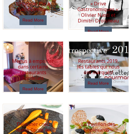
L’Huitrier Pie à
« Drive
Saint-Emilion
Gastronomiques »:
Olivier Nasti et
Dimitri Droisneau
Read More
Read More
Menus à emporter
Restaurants 2019,
dans certains
les tables qui nous
restaurants
ont marqués!
bordelais
Read More
Read More
Déjeuner chez
Le Pavillon des
Yoann Conte au
Boulevards –