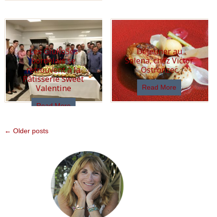
Les GluKoSés
Déjeuner au
bordelais se
Solena, chez Victor
retrouvent à la
Ostronzec
Pâtisserie Sweet
Valentine
Read More
Read More
← Older posts