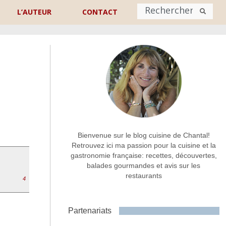
L’AUTEUR
CONTACT
Nom
*
rénom
Nom
Adresse de contact
*
Bienvenue sur le blog cuisine de Chantal!
Retrouvez ici ma passion pour la cuisine et la
gastronomie française: recettes, découvertes,
Commentaire ou message
*
balades gourmandes et avis sur les
restaurants
4
Partenariats