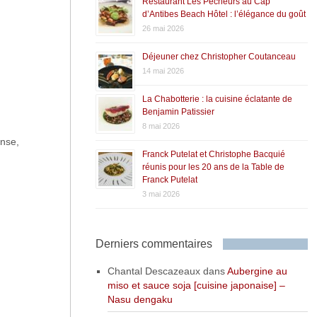
Restaurant Les Pêcheurs au Cap
d’Antibes Beach Hôtel : l’élégance du goût
26 mai 2026
Déjeuner chez Christopher Coutanceau
14 mai 2026
La Chabotterie : la cuisine éclatante de
Benjamin Patissier
8 mai 2026
ense,
Franck Putelat et Christophe Bacquié
réunis pour les 20 ans de la Table de
Franck Putelat
3 mai 2026
Derniers commentaires
Chantal Descazeaux
dans
Aubergine au
miso et sauce soja [cuisine japonaise] –
Nasu dengaku