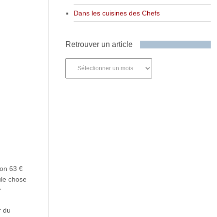
Dans les cuisines des Chefs
Retrouver un article
Retrouver
un
article
ron 63 €
ule chose
^
r du