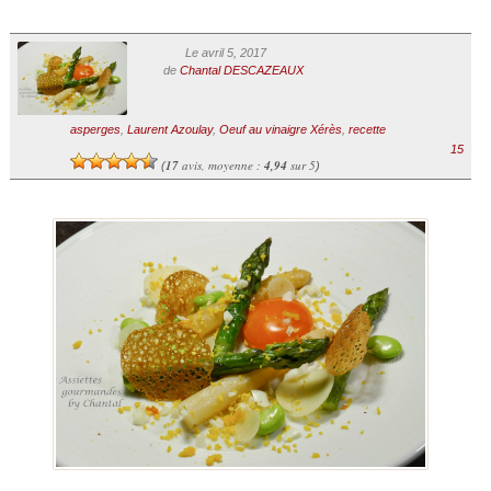
Le avril 5, 2017
de
Chantal DESCAZEAUX
asperges
,
Laurent Azoulay
,
Oeuf au vinaigre Xérès
,
recette
15
17
avis, moyenne :
4,94
sur 5
(
)