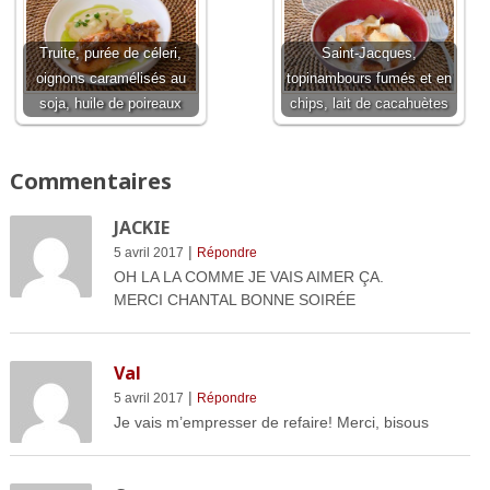
Truite, purée de céleri,
Saint-Jacques,
oignons caramélisés au
topinambours fumés et en
soja, huile de poireaux
chips, lait de cacahuètes
Commentaires
JACKIE
|
5 avril 2017
Répondre
OH LA LA COMME JE VAIS AIMER ÇA.
MERCI CHANTAL BONNE SOIRÉE
Val
|
5 avril 2017
Répondre
Je vais m’empresser de refaire! Merci, bisous