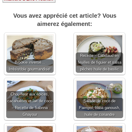
Vous avez apprécié cet article? Vous
aimerez également:
Recette – Cabillaud en
Brookie inversé…
feuilles de figuier et salsa
Irrésistible gourmandise!
pêches huile de basilic
Chou-fleur aux épices,
cacahuètes et lait de coco
Salade de coco de
– Recette de Sabrina
Paimpol, baba ganoush,
Ghayour
huile de coriandre