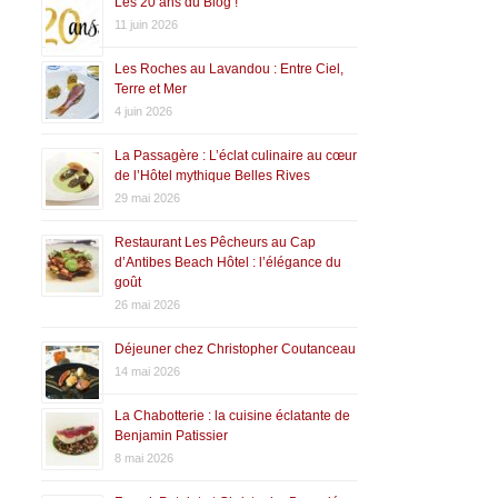
Les 20 ans du Blog !
11 juin 2026
Les Roches au Lavandou : Entre Ciel,
Terre et Mer
4 juin 2026
La Passagère : L’éclat culinaire au cœur
de l’Hôtel mythique Belles Rives
29 mai 2026
Restaurant Les Pêcheurs au Cap
d’Antibes Beach Hôtel : l’élégance du
goût
26 mai 2026
Déjeuner chez Christopher Coutanceau
14 mai 2026
La Chabotterie : la cuisine éclatante de
Benjamin Patissier
8 mai 2026