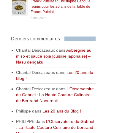
Franck Putelat et Christophe Bacquié
réunis pour les 20 ans de la Table de
Franck Putelat
3 mai 2026
Derniers commentaires
Chantal Descazeaux
dans
Aubergine au
miso et sauce soja [cuisine japonaise] –
Nasu dengaku
Chantal Descazeaux
dans
Les 20 ans du
Blog !
Chantal Descazeaux
dans
L’Observatoire
du Gabriel : La Haute Couture Culinaire
de Bertrand Noeureuil
Philippe
dans
Les 20 ans du Blog !
PHILIPPE
dans
L’Observatoire du Gabriel
: La Haute Couture Culinaire de Bertrand