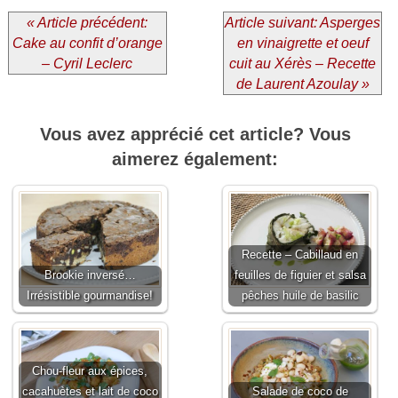
« Article précédent:
Article suivant: Asperges
Cake au confit d’orange
en vinaigrette et oeuf
– Cyril Leclerc
cuit au Xérès – Recette
de Laurent Azoulay »
Vous avez apprécié cet article? Vous
aimerez également:
Recette – Cabillaud en
Brookie inversé…
feuilles de figuier et salsa
Irrésistible gourmandise!
pêches huile de basilic
Chou-fleur aux épices,
cacahuètes et lait de coco
Salade de coco de