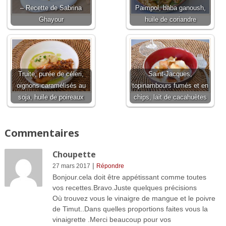
– Recette de Sabrina
Paimpol, baba ganoush,
Ghayour
huile de coriandre
Truite, purée de céleri,
Saint-Jacques,
oignons caramélisés au
topinambours fumés et en
soja, huile de poireaux
chips, lait de cacahuètes
Commentaires
Choupette
|
27 mars 2017
Répondre
Bonjour.cela doit être appétissant comme toutes
vos recettes.Bravo.Juste quelques précisions
Où trouvez vous le vinaigre de mangue et le poivre
de Timut..Dans quelles proportions faites vous la
vinaigrette .Merci beaucoup pour vos