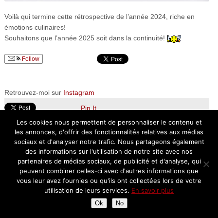
Voilà qui termine cette rétrospective de l’année 2024, riche en
émotions culinaires!
Souhaitons que l’année 2025 soit dans la continuité!
Follow
Retrouvez-moi sur
Instagram
Pin It
Les cookies nous permettent de personnaliser le contenu et
les annonces, d'offrir des fonctionnalités relatives aux médias
sociaux et d'analyser notre trafic. Nous partageons également
des informations sur l'utilisation de notre site avec nos
partenaires de médias sociaux, de publicité et d'analyse, qui
peuvent combiner celles-ci avec d'autres informations que
vous leur avez fournies ou qu'ils ont collectées lors de votre
utilisation de leurs services.
En savoir plus
« Article précédent:
Article suivant:
Ok
No
PLENITUDE – Une
Restaurant SON’ – La