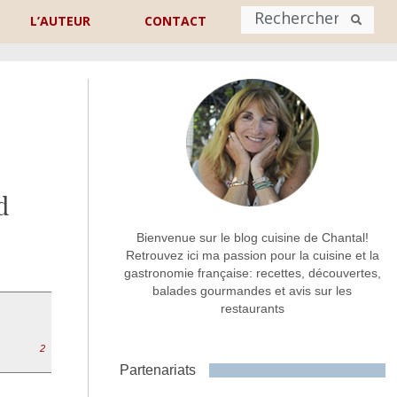
L’AUTEUR
CONTACT
Nom
*
rénom
Nom
d
Adresse de contact
*
Bienvenue sur le blog cuisine de Chantal!
Retrouvez ici ma passion pour la cuisine et la
gastronomie française: recettes, découvertes,
Commentaire ou message
*
balades gourmandes et avis sur les
restaurants
2
Partenariats