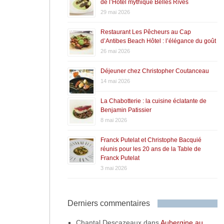
de l’Hôtel mythique Belles Rives
29 mai 2026
Restaurant Les Pêcheurs au Cap
d’Antibes Beach Hôtel : l’élégance du goût
26 mai 2026
Déjeuner chez Christopher Coutanceau
14 mai 2026
La Chabotterie : la cuisine éclatante de
Benjamin Patissier
8 mai 2026
Franck Putelat et Christophe Bacquié
réunis pour les 20 ans de la Table de
Franck Putelat
3 mai 2026
Derniers commentaires
Chantal Descazeaux
dans
Aubergine au