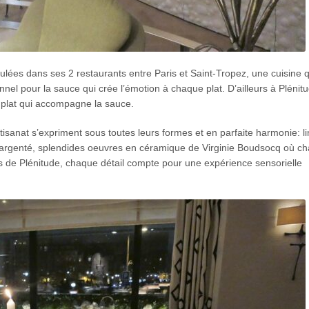
mulées dans ses 2 restaurants entre Paris et Saint-Tropez, une cuisine q
onnel pour la sauce qui crée l’émotion à chaque plat. D’ailleurs à Plénit
 plat qui accompagne la sauce.
’artisanat s’expriment sous toutes leurs formes et en parfaite harmonie: l
 et argenté, splendides oeuvres en céramique de Virginie Boudsocq où c
les de Plénitude, chaque détail compte pour une expérience sensorielle