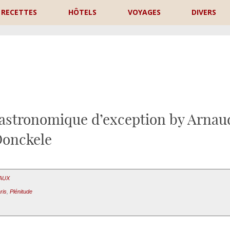
RECETTES
HÔTELS
VOYAGES
DIVERS
P
astronomique d’exception by Arnau
onckele
EAUX
ris
,
Plénitude