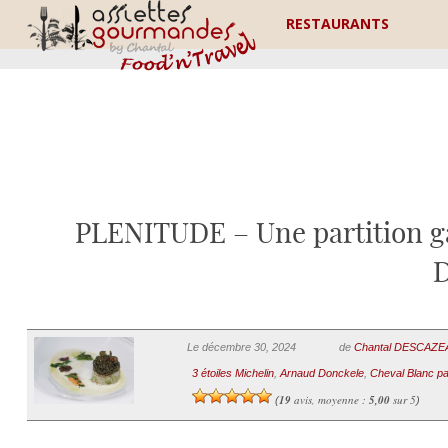
RESTAURANTS
PLENITUDE – Une partition g
D
Le décembre 30, 2024
de
Chantal DESCAZ
3 étoiles Michelin
,
Arnaud Donckele
,
Cheval Blanc pa
19
avis, moyenne :
5,00
sur 5
(
)