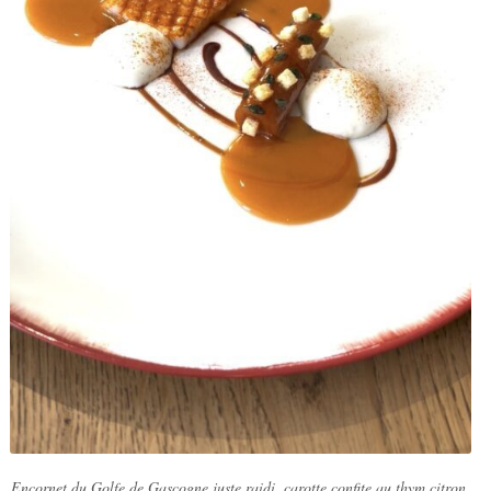
Encornet du Golfe de Gascogne juste raidi, carotte confite au thym citron,