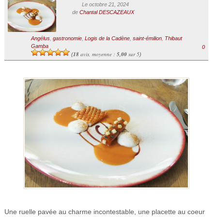
Le octobre 21, 2024
de
Chantal DESCAZEAUX
Angélus
,
gastronomie
,
Logis de la Cadène
,
saint-émilion
,
Thibaut
Gamba
0
18
avis, moyenne :
5,00
sur 5
(
)
Une ruelle pavée au charme incontestable, une placette au coeur