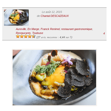
Le août 12, 2015
de
Chantal DESCAZEAUX
Aureville
,
En Marge
,
Franck Renimel
,
restaurant gastronomique
,
Restaurants
,
Toulouse
4
27
avis, moyenne :
4,44
sur 5
(
)