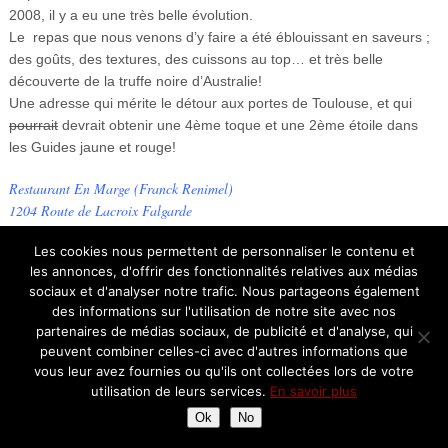
2008, il y a eu une très belle évolution.
Le repas que nous venons d’y faire a été éblouissant en saveurs ;
des goûts, des textures, des cuissons au top… et très belle
découverte de la truffe noire d’Australie!
Une adresse qui mérite le détour aux portes de Toulouse, et qui
pourrait
devrait obtenir une 4ème toque et une 2ème étoile dans
les Guides jaune et rouge!
Restaurant En Marge (Franck Renimel)
1204 Route de Lacroix Falgarde
Birol
Les cookies nous permettent de personnaliser le contenu et
31320 Aureville
les annonces, d'offrir des fonctionnalités relatives aux médias
tél : 05 61 53 07 24
sociaux et d'analyser notre trafic. Nous partageons également
des informations sur l'utilisation de notre site avec nos
Follow
partenaires de médias sociaux, de publicité et d'analyse, qui
peuvent combiner celles-ci avec d'autres informations que
vous leur avez fournies ou qu'ils ont collectées lors de votre
Retrouvez-moi sur
Instagram
utilisation de leurs services.
En savoir plus
Ok
No
Pin It