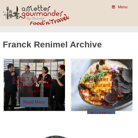
Menu
Franck Renimel Archive
GAULT & MILLAU
Déjeuner au
Tour 2016 – Sud-
restaurant En
Ouest
Marge, chez Franck
Renimel, près de
Toulouse
Read More
Read More