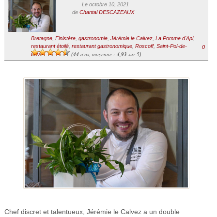
Le octobre 10, 2021
de
Chantal DESCAZEAUX
Bretagne
,
Finistère
,
gastronomie
,
Jérémie le Calvez
,
La Pomme d'Api
,
restaurant étoilé
,
restaurant gastronomique
,
Roscoff
,
Saint-Pol-de-
0
44
avis, moyenne :
4,93
sur 5
Léon
(
)
Chef discret et talentueux, Jérémie le Calvez a un double