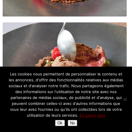
Les cookies nous permettent de personnaliser le contenu et
les annonces, d'offrir des fonctionnalités relatives aux médias
sociaux et d'analyser notre trafic. Nous partageons également
des informations sur l'utilisation de notre site avec nos
partenaires de médias sociaux, de publicité et d'analyse, qui
peuvent combiner celles-ci avec d'autres informations que
vous leur avez fournies ou qu'ils ont collectées lors de votre
Cabosse chocolat, framboise, poivron rouge
utilisation de leurs services.
En savoir plus
Ok
No
Puissance du chocolat rafraîchi par la framboise et le poivron en