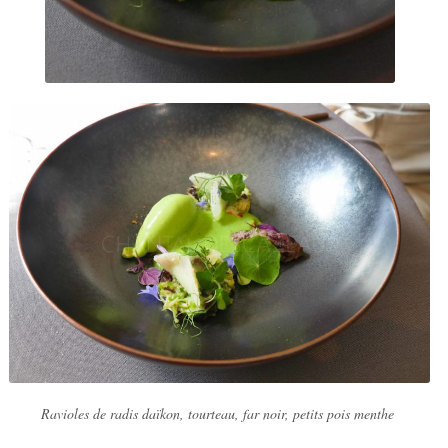
Ravioles de radis daïkon, tourteau, far noir, petits pois menthe