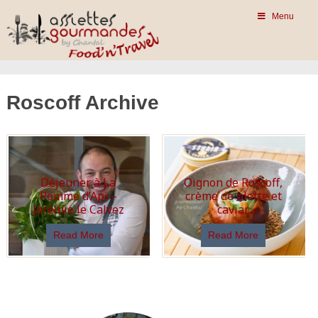
Menu
Roscoff Archive
Déjeuner à La
Oignon de Roscoff,
Pomme d’Api –
crème de blette et
Jérémie le Calvez
caviar
Read More
Read More