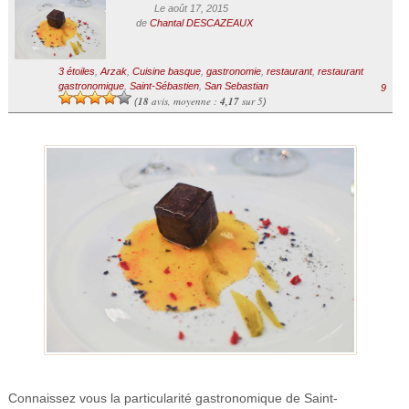
Le août 17, 2015
de
Chantal DESCAZEAUX
3 étoiles
,
Arzak
,
Cuisine basque
,
gastronomie
,
restaurant
,
restaurant
gastronomique
,
Saint-Sébastien
,
San Sebastian
9
18
avis, moyenne :
4,17
sur 5
(
)
Connaissez vous la particularité gastronomique de Saint-