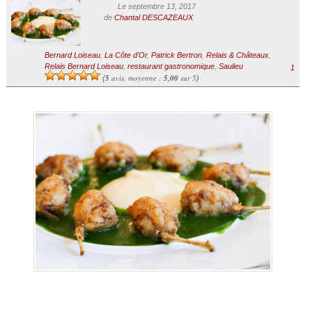
Le septembre 13, 2017
de
Chantal DESCAZEAUX
Bernard Loiseau
,
La Côte d'Or
,
Patrick Bertron
,
Relais & Châteaux
,
Relais Bernard Loiseau
,
restaurant gastronomique
,
Saulieu
1
5
avis, moyenne :
5,00
sur 5
(
)