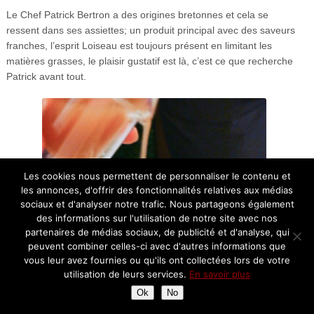
Le Chef Patrick Bertron a des origines bretonnes et cela se
ressent dans ses assiettes; un produit principal avec des saveurs
franches, l’esprit Loiseau est toujours présent en limitant les
matières grasses, le plaisir gustatif est là, c’est ce que recherche
Patrick avant tout.
Les cookies nous permettent de personnaliser le contenu et
les annonces, d'offrir des fonctionnalités relatives aux médias
sociaux et d'analyser notre trafic. Nous partageons également
des informations sur l'utilisation de notre site avec nos
partenaires de médias sociaux, de publicité et d'analyse, qui
peuvent combiner celles-ci avec d'autres informations que
vous leur avez fournies ou qu'ils ont collectées lors de votre
utilisation de leurs services.
En savoir plus
Ok
No