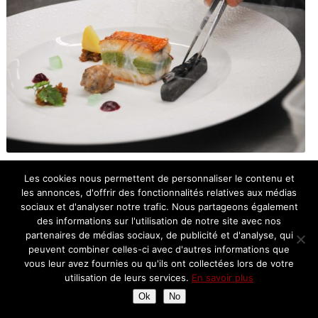
Rouget au chou et gingembre, fumé aux sarments de Colombard
Les cookies nous permettent de personnaliser le contenu et
Garbure iodée au sudachi dans un galet de la Garonne
les annonces, d'offrir des fonctionnalités relatives aux médias
Crépinette et petit épeautre
sociaux et d'analyser notre trafic. Nous partageons également
des informations sur l'utilisation de notre site avec nos
partenaires de médias sociaux, de publicité et d'analyse, qui
L’histoire de ce plat est absolument fascinante; au cours des
peuvent combiner celles-ci avec d'autres informations que
échanges avec Michel Sarran (ben oui, on a pas mal papoté aussi
vous leur avez fournies ou qu'ils ont collectées lors de votre
^_^), le Chef raconte ce plat avec un joli accent du Sud-ouest:
utilisation de leurs services.
En savoir plus
« j’ai pensé à un rouget, qui à Bordeaux se serait planté de route
Ok
No
et au lieu de continuer en mer serait parti dans l’estuaire et aurait
descendu le Gers. On retrouve plusieurs éléments qui sont