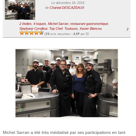
Le décembre 18, 2016
de
Chantal DESCAZEAUX
2 étoiles
,
4 toques
,
Michel Sarran
,
restaurant gastronomique
,
Stephane Corolleur
,
Top Chef
,
Toulouse
,
Xavier Blancou
2
16
avis, moyenne :
4,69
sur 5
(
)
Michel Sarran a été très médiatisé par ses participations en tant