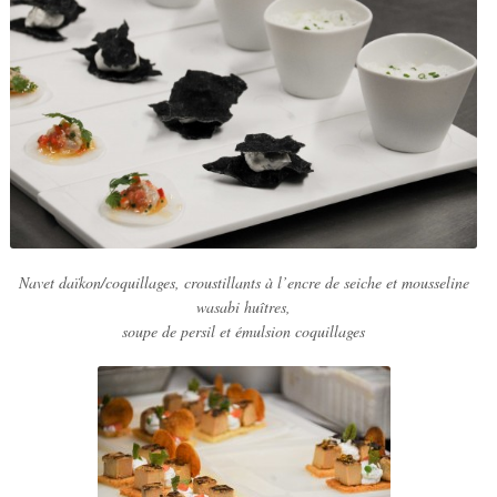
Navet daïkon/coquillages, croustillants à l’encre de seiche et mousseline
wasabi huîtres,
soupe de persil et émulsion coquillages