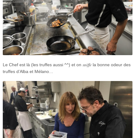
sniffe
Le Chef est là (les truffes aussi ^^) et on
la bonne odeur des
truffes d’Alba et Mélano…