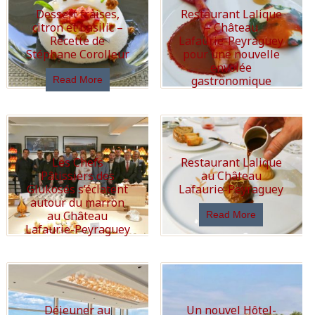
Dessert fraises,
Restaurant Lalique
citron et basilic –
– Château
Recette de
Lafaurie-Peyraguey
Stéphane Corolleur
pour une nouvelle
envolée
gastronomique
Read More
Read More
Les Chefs
Restaurant Lalique
Pâtissiers des
au Château
Glukosés s’éclatent
Lafaurie-Peyraguey
autour du marron
au Château
Read More
Lafaurie-Peyraguey
Read More
Déjeuner au
Un nouvel Hôtel-