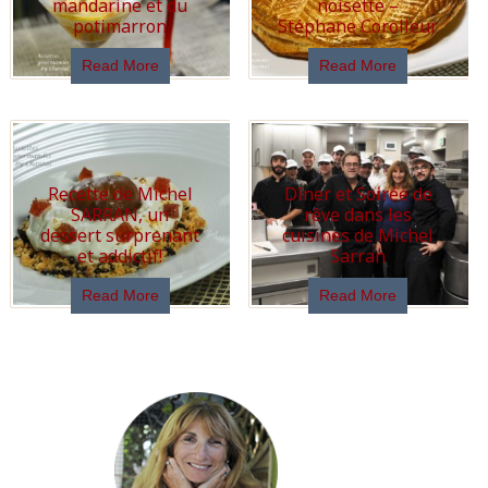
mandarine et du
noisette –
potimarron
Stéphane Corolleur
Read More
Read More
Recette de Michel
Dîner et Soirée de
SARRAN, un
rêve dans les
dessert surprenant
cuisines de Michel
et addictif!
Sarran
Read More
Read More