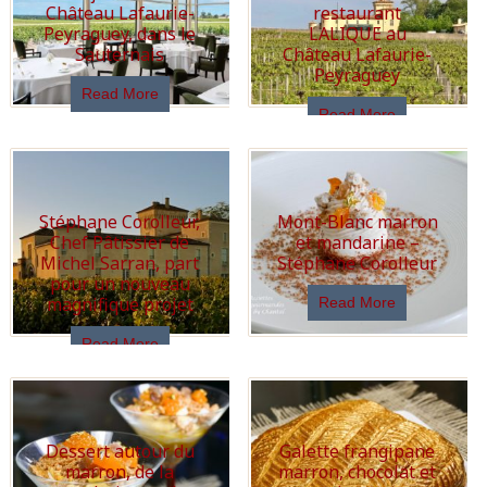
Château Lafaurie-
restaurant
Peyraguey, dans le
LALIQUE au
Sauternais
Château Lafaurie-
Peyraguey
Read More
Read More
Stéphane Corolleur,
Mont-Blanc marron
Chef Pâtissier de
et mandarine –
Michel Sarran, part
Stéphane Corolleur
pour un nouveau
magnifique projet
Read More
Read More
Dessert autour du
Galette frangipane
marron, de la
marron, chocolat et