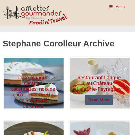
Menu
Stephane Corolleur Archive
Tarte mangue,
Restaurant Lalique
caramel
au Château
cacahuètes, noix de
Lafaurie-Peyraguey
coco… une recette
de Stéphane
Read More
Corolleur
Read More