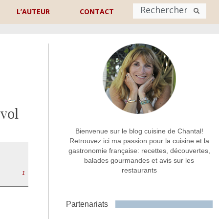
L’AUTEUR
CONTACT
Nom
*
rénom
Nom
vol
Adresse de contact
*
Bienvenue sur le blog cuisine de Chantal!
Retrouvez ici ma passion pour la cuisine et la
gastronomie française: recettes, découvertes,
Commentaire ou message
*
balades gourmandes et avis sur les
restaurants
1
Partenariats