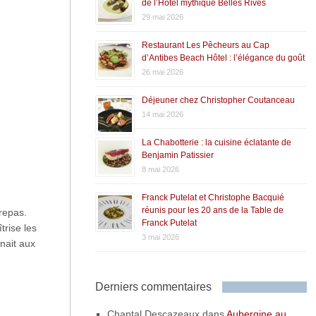
de l’Hôtel mythique Belles Rives
29 mai 2026
Restaurant Les Pêcheurs au Cap
d’Antibes Beach Hôtel : l’élégance du goût
26 mai 2026
Déjeuner chez Christopher Coutanceau
14 mai 2026
La Chabotterie : la cuisine éclatante de
Benjamin Patissier
8 mai 2026
Franck Putelat et Christophe Bacquié
réunis pour les 20 ans de la Table de
 repas.
Franck Putelat
trise les
3 mai 2026
nait aux
Derniers commentaires
Chantal Descazeaux
dans
Aubergine au