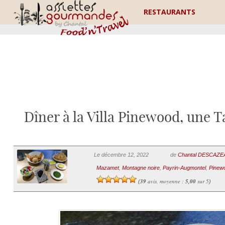
RESTAURANTS
Dîner à la Villa Pinewood, une 
Le décembre 12, 2022
de
Chantal DESCAZ
Mazamet
,
Montagne noire
,
Payrin-Augmontel
,
Pinew
39
avis, moyenne :
5,00
sur 5
(
)